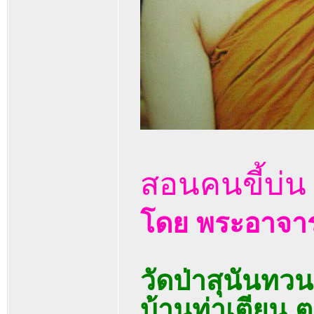
สอนคนขี้บ่น
โดย พระอาจาร
วัดป่าสุนันทว
บ้านท่าเตียน 