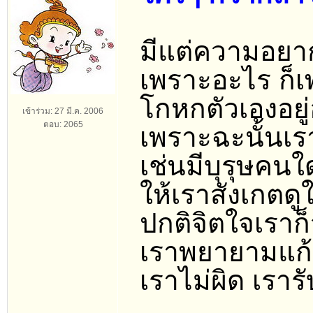
มีแต่ความอย
เพราะอะไร ก็เพ
โกหกตัวเองอยู่
เข้าร่วม: 27 มี.ค. 2006
ตอบ: 2065
เพราะฉะนั้นเร
เช่นมีบุรุษคนใ
ให้เราสังเกตด
ปกติจิตใจเราก
เราพยายามแก้ต
เราไม่ผิด เรารั