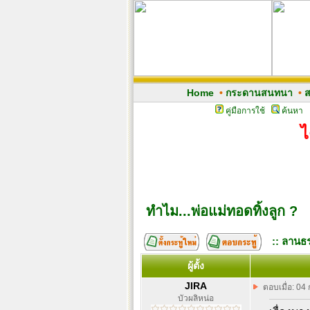
Home
•
กระดานสนทนา
•
ส
คู่มือการใช้
ค้นหา
ไ
ทำไม...พ่อแม่ทอดทิ้งลูก ?
:: ลานธร
ผู้ตั้ง
JIRA
ตอบเมื่อ: 04
บัวผลิหน่อ