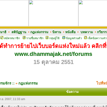
มาธิ
•
สติปัฏฐาน
•
กฎแห่งกรรม
•
นิทาน
•
หนังสือ
•
บทความ
•
กวีธร
สมัครสมาชิก
รายชื่อสมาชิก
กลุ่มผู้ใช้
ข้อมูลส่วนตัว
เช็คข้อความส่ว
ด้ทำการย้ายไปเว็บบอร์ดแห่งใหม่แล้ว คลิกที่น
www.dhammajak.net/forums
15 ตุลาคม 2551
รมจักร ::
»
กฎแห่งกรรม
ไปที่ห
ข้อความ
 ก.ย. 2007, 11:33 am