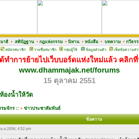
มาธิ
•
สติปัฏฐาน
•
กฎแห่งกรรม
•
นิทาน
•
หนังสือ
•
บทความ
•
กวีธร
สมัครสมาชิก
รายชื่อสมาชิก
กลุ่มผู้ใช้
ข้อมูลส่วนตัว
เช็คข้อความส่ว
ด้ทำการย้ายไปเว็บบอร์ดแห่งใหม่แล้ว คลิกที่น
www.dhammajak.net/forums
15 ตุลาคม 2551
ห้องน้ำให้วัด
รมจักร ::
»
ข่าวประชาสัมพันธ์
ข้อความ
 เม.ย.2006, 4:52 pm