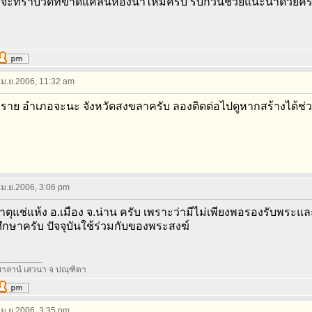
จะทราบวัดที่ขาดแคลนห้องน้ำไหมครับ รบกวนช่วยแนะนำด้วยคร
 เม.ย.2006, 11:32 am
ราย อำเภอจะนะ จังหวัดสงขลาครับ ลองติดต่อไปดูหากสร้างได้ช่วง
 เม.ย.2006, 3:06 pm
ตุแช่แห้ง อ.เมือง จ.น่าน ครับ เพราะว่ามีไม่เพียงพอรองรับพระแ
ึกษาครับ ปัจจุบันใช้ร่วมกับของพระสงฆ์
_________
าลานํ เสวนา จ ปณฺฑิตา
 เม.ย.2006, 3:35 pm