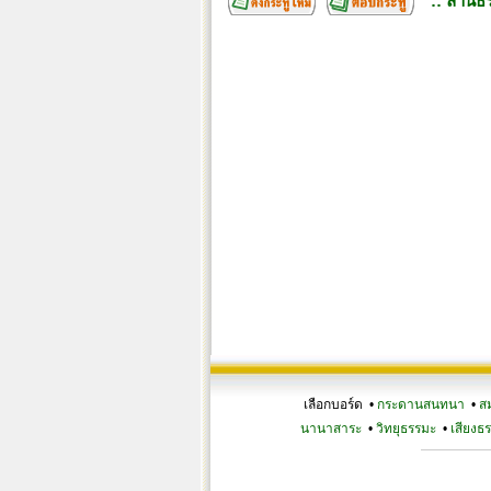
:: ลานธร
เลือกบอร์ด •
กระดานสนทนา
•
ส
นานาสาระ
•
วิทยุธรรมะ
•
เสียงธ