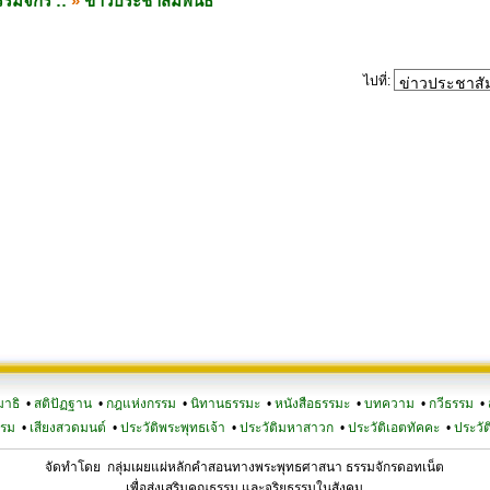
รมจักร ::
»
ข่าวประชาสัมพันธ์
ไปที่:
มาธิ
•
สติปัฏฐาน
•
กฎแห่งกรรม
•
นิทานธรรมะ
•
หนังสือธรรมะ
•
บทความ
•
กวีธรรม
•
รรม
•
เสียงสวดมนต์
•
ประวัติพระพุทธเจ้า
•
ประวัติมหาสาวก
•
ประวัติเอตทัคคะ
•
ประวัต
จัดทำโดย กลุ่มเผยแผ่หลักคำสอนทางพระพุทธศาสนา ธรรมจักรดอทเน็ต
เพื่อส่งเสริมคุณธรรม และจริยธรรมในสังคม