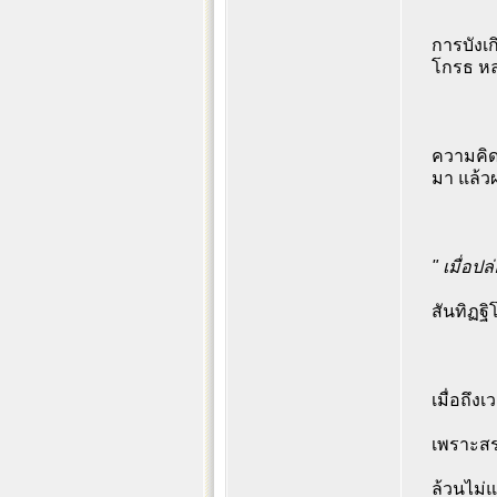
การบังเก
โกรธ หล
ความคิดน
มา แล้วผ
" เมื่อป
สันทิฏฐิ
เมื่อถึง
เพราะส
ล้วนไม่