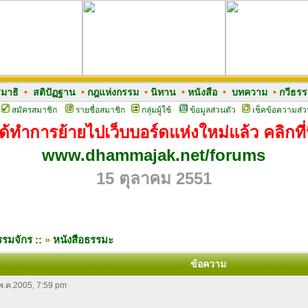
มาธิ
•
สติปัฏฐาน
•
กฎแห่งกรรม
•
นิทาน
•
หนังสือ
•
บทความ
•
กวีธร
สมัครสมาชิก
รายชื่อสมาชิก
กลุ่มผู้ใช้
ข้อมูลส่วนตัว
เช็คข้อความส่ว
ด้ทำการย้ายไปเว็บบอร์ดแห่งใหม่แล้ว คลิกที่น
www.dhammajak.net/forums
15 ตุลาคม 2551
รมจักร ::
»
หนังสือธรรมะ
ข้อความ
 พ.ค.2005, 7:59 pm