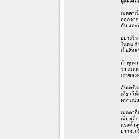
ผู้แผ่เ
เมตตาเป็
ออกจากป
กัน และท
อย่างไร
ในตน ถ้
เป็นสิ่ง
ถ้าทุกคน
ว่า เมตต
เราของท
อันเครื่
เดียว ให
ความปลอด
เมตตาก็เ
เพียงเล็
แรงค้ำจุ
ยากจะเข้