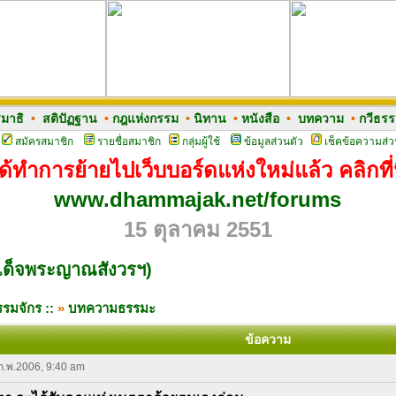
มาธิ
•
สติปัฏฐาน
•
กฎแห่งกรรม
•
นิทาน
•
หนังสือ
•
บทความ
•
กวีธร
สมัครสมาชิก
รายชื่อสมาชิก
กลุ่มผู้ใช้
ข้อมูลส่วนตัว
เช็คข้อความส่ว
ด้ทำการย้ายไปเว็บบอร์ดแห่งใหม่แล้ว คลิกที่น
www.dhammajak.net/forums
15 ตุลาคม 2551
เด็จพระญาณสังวรฯ)
รมจักร ::
»
บทความธรรมะ
ข้อความ
 ก.พ.2006, 9:40 am