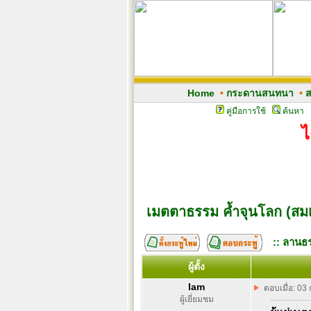
Home
•
กระดานสนทนา
•
ส
คู่มือการใช้
ค้นหา
ไ
เมตตาธรรม ค้ำจุนโลก (สม
:: ลานธร
ผู้ตั้ง
Iam
ตอบเมื่อ: 03
ผู้เยี่ยมชม