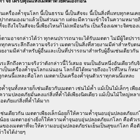
มตตา จะได้รับคุณแห่งเมตตาด้วยตนเองก่อน
นเครื่องค้ำจุนโลก นี้เป็นธรรม นี้เป็นสัจจะ นี้เป็นสิ่งที่แทบทุกคนเ
ากตนเองมาแล้วเป็นส่วนมาก แต่จะมีความเข้าใจในความหมายลึกซึ
ี่จะถึงใจในสัจจะนี้เพียงไหนก็ไม่เหมือนกัน เป็นเรื่องเฉพาะจิตขอ
ก็ตามอาจกล่าวได้ว่า ทุกคนปรารถนาจะได้รับเมตตา ไม่มีผู้ใดปรา
าทุกคนระลึกถึงความจริงว่า เมตตาเป็นสิ่งที่สวยงามมีค่าสำหรับ
สวยงามมีค่าสำหรับผู้อื่นและเป็นที่ปรารถนาสำหรับผู้อื่นเช่นเดียวกัน
ระลึกถึงความจริงว่าดังกล่าวนี้ไว้เสมอ จนเป็นอันหนึ่งอันเดียวกับจิต
าเป็นเครื่องค้ำจุนโลกแน่นอน โลกก็มิได้หมายถึงอะไรที่ไหน ก็หมา
ุกคนนี้แหละคือโลก เมตตาเป็นเครื่องค้ำจุนตัวเราทุกคนนี้แหละ
องค้ำจุนทั้งหลายก็เช่นเดียวกับเมตตา เช่นไม้ค้ำ แม้เป็นไม้เล็กๆ เพีย
้ความปลอดภัยมั่นคงแก่สิ่งที่ค้ำได้เพียงนิดเดียว แม้เป็นไม้ใหญ่หล
ภัยแก่สิ่งที่ค้ำได้มาก
ช่นเดียวกัน เมตตาเพียงเล็กน้อยก็ให้ความค้ำจุนอบอุ่นปลอดภัยแก
กน้อย เมตตาอย่างยิ่งก็ให้ความค้ำจุนอบอุ่นปลอดภัยแก่โลก คือตัว
นของเมตตาที่จะให้ความอบอุ่นปลอดภัยร่มเย็นเป็นสุขแก่โลก คือตัวเร
าใจได้ง่ายๆ