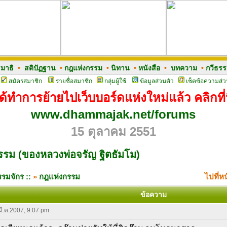
มาธิ
•
สติปัฏฐาน
•
กฎแห่งกรรม
•
นิทาน
•
หนังสือ
•
บทความ
•
กวีธร
สมัครสมาชิก
รายชื่อสมาชิก
กลุ่มผู้ใช้
ข้อมูลส่วนตัว
เช็คข้อความส่ว
ด้ทำการย้ายไปเว็บบอร์ดแห่งใหม่แล้ว คลิกที่น
www.dhammajak.net/forums
15 ตุลาคม 2551
รม (ของหลวงพ่อจรัญ ฐิตธัมโม)
รมจักร ::
»
กฎแห่งกรรม
ไปที่ห
ข้อความ
 มี.ค.2007, 9:07 pm