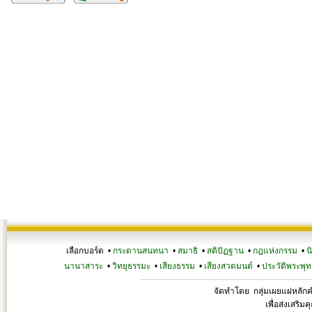
เลือกบอร์ด •
กระดานสนทนา
•
สมาธิ
•
สติปัฏฐาน
•
กฎแห่งกรรม
•
น
นานาสาระ
•
วิทยุธรรมะ
•
เสียงธรรม
•
เสียงสวดมนต์
•
ประวัติพระพุท
จัดทำโดย กลุ่มเผยแผ่หลั
เพื่อส่งเสริ