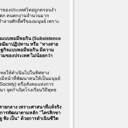
กษาของประเทศไทยถูกครอบงำ
บู่แตก คนตกงานจำนวนมาก
ำลายศักดิ์ศรีของมนุษย์ เพราะ
จแบบพอมีพอกิน (Subsistence
ฌิมาปฏิปทาน หรือ “ทางสาย
ษฐกิจแบบพอมีพอกิน มีความ
รวมของประเทศ ไม่น้อยกว่า
าไทยให้ดำเนินไปในทิศทาง
มีหน้าที่พัฒนาคนให้เป็นมนุษย์
 Society) หรือสังคมแห่งการ
นา จุดกำเนิดโรงเรียนวิถีพุทธ
ายกลาง เพราะศาสนาที่แท้จริง
รอบการพัฒนาตามหลัก “ไตรสิกขา
ดู ฟัง เป็น” ด้วยการดำเนินชีวิต