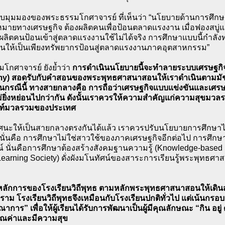
ับมุมมองของพระธรรมโกศาจารย์ ที่เห็นว่า “นโยบายด้านการศึ
าหมายทางเศรษฐกิจ ต้องผลิตคนเพื่อป้อนตลาดแรงงาน เมื่อฟองส
ลิตคนป้อนเข้าสู่ตลาดแรงงานใช้ไม่ได้จริง การศึกษาแบบนี้กำลังท
ตคนให้เป็นเพียงทรัพยากรป้อนสู่ตลาดแรงงานภาคอุตสาหกรรม”
โกศาจารย์ ยังย้ำว่า
การดำเนินนโยบายนี้จะทำลายระบบเศรษฐกิ
y) สอดรับกับคำสอนของพระพุทธศาสนาสอนให้เราดำเนินตามมัช
นกรณีนี้ ทางสายกลางคือ การถือว่าเศรษฐกิจแบบแข่งขันและเศร
่ยิ่งหย่อนไปกว่ากัน ดังนั้นเราควรให้ความสำคัญแก่ความสุขมวล
ณฑ์มวลรวมของประเทศ
้งทัศนะให้เป็นสายกลางตรงกันได้แล้ว เราควรปรับนโยบายการศึกษ
 นั่นคือ การศึกษาไม่ใช่สาวใช้ของภาคเศรษฐกิจอีกต่อไป การศึกษา
รณ์ นั่นคือการศึกษาต้องสร้างสังคมฐานความรู้ (Knowledge-based
 (Learning Society) ดั่งผังมโนทัศน์ของสาระการเรียนรู้พระพุทธศาส
ลักการของโรงเรียนวิถีพุทธ ตามหลักพระพุทธศาสนาสอนให้เดินส
คราม โรงเรียนวิถีพุทธจึงเหมือนกับโรงเรียนปกติทั่วไป แต่เน้นก
ณาการ” เพื่อให้ผู้เรียนได้รับการพัฒนาเป็นผู้มีคุณลักษณะ “กิน อยู่ 
คุณค่าและมีความสุข