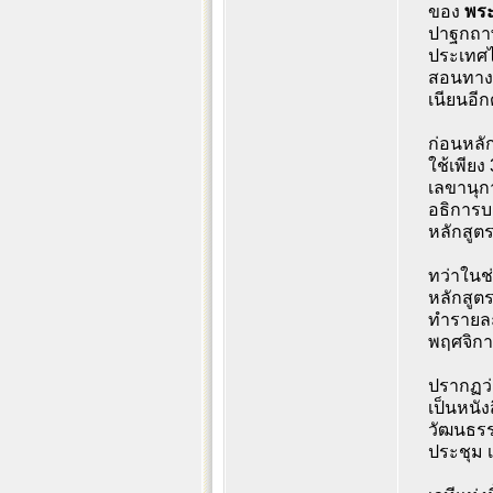
ของ
พระ
ปาฐกถาพ
ประเทศไ
สอนทางพ
เนียนอีก
ก่อนหลั
ใช้เพีย
เลขานุ
อธิการบ
หลักสูต
ทว่าในช
หลักสูต
ทำรายละเ
พฤศจิกา
ปรากฏว่
เป็นหนั
วัฒนธรร
ประชุม เ