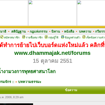
มาธิ
•
สติปัฏฐาน
•
กฎแห่งกรรม
•
นิทาน
•
หนังสือ
•
บทความ
•
กวีธร
สมัครสมาชิก
รายชื่อสมาชิก
กลุ่มผู้ใช้
ข้อมูลส่วนตัว
เช็คข้อความส่ว
ด้ทำการย้ายไปเว็บบอร์ดแห่งใหม่แล้ว คลิกที่น
www.dhammajak.net/forums
15 ตุลาคม 2551
้ำงามวงการพุทธศาสนาโลก
รมจักร ::
»
บทความธรรมะ
ข้อความ
 ม.ค. 2006, 8:29 am