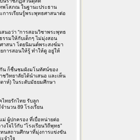
าบันราชภัฏสวนดุสิต
 พระเทพโสภณ ในฐานะประธาน
ะการเรียนรู้พระพุทธศาสนาต่อ
งได้เสนอว่า “การสอนวิชาพระพุทธ
รรมให้กับเด็กๆ ไม่มุ่งสอน
ทธศาสนา โดยนิมนต์พระสงฆ์มา
ารสอนให้รู้ ทำให้ดู อยู่ให้
ัน ก็ชื่นชมผังมโนทัศน์ของ
าชวิทยาลัยได้นำเสนอ และเห็น
ัปดาห์) ในระดับมัธยมศึกษา
คไทยรักไทย รับลูก
 มีจำนวน 89 โรงเรียน
่ ผู้ปกครอง ที่เบื่อหน่ายต่อ
จไว้กับ “โรงเรียนวิถีพุทธ”
 แทนสถานศึกษาที่มุ่งการแข่งขัน
ประจำใจ