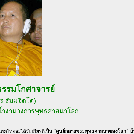
ธรรมโกศาจารย์
ูร ธัมมจิตโต)
น้ำงามวงการพุทธศาสนาโลก
ทศไทยจะได้รับเกียรติเป็น
“ศูนย์กลางพระพุทธศาสนาของโลก”
นั