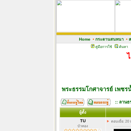
Home
•
กระดานสนทนา
•
ส
คู่มือการใช้
ค้นหา
ไ
พระธรรมโกศาจารย์ เพชรน
:: ลานธร
ผู้ตั้ง
TU
ตอบเมื่อ: 20
บัวทอง