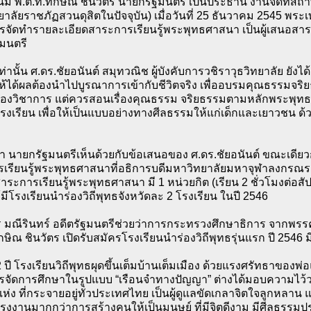
นี้มี พ.ต.ท.ทักษิณ ชินวัตร นายกรัฐมนตรี เป็นประธาน งานจัดที่สถ
ยาลัยราชภัฏสวนดุสิตในปัจจุบัน) เมื่อวันที่ 25 ธันวาคม 2545
จัดทำรายละเอียดสาระการเรียนรู้พระพุทธศาสนา เป็นผู้เสนอสาร
มนตรี
เท่านั้น ศ.ดร.ชัยอนันต์ สมุทวณิช ผู้บังคับการวชิราวุธวิทยาลัย ยั
้ได้ผลต้องนำไปบูรณาการเข้ากับชีวิตจริง เพื่ออบรมคุณธรรมจริยธ
ื่องวิชาการ แต่ควรสอนเรื่องคุณธรรม จริยธรรมตามหลักพระพุ
เรียน เพื่อให้เป็นแบบอย่างทางศีลธรรมให้แก่เด็กและเยาวชน ด้วยก
า นายกรัฐมนตรีเห็นด้วยกับข้อเสนอของ ศ.ดร.ชัยอนันต์ ขณะเดียวก
เรียนรู้พระพุทธศาสนาที่อธิการบดีมหาวิทยาลัยมหาจุฬาลงกรณร
ระการเรียนรู้พระพุทธศาสนา มี 1 หน่วยกิต (เรียน 2 ชั่วโมงต่อส
มีโรงเรียนนำร่องวิถีพุทธจังหวัดละ 2 โรงเรียน ในปี 2546
กร มณีรินทร์ อดีตรัฐมนตรีช่วยว่าการกระทรวงศึกษาธิการ จากพรร
กษิณ ชินวัตร เปิดรับสมัครโรงเรียนนำร่องวิถีพุทธรุ่นแรก ปี 2546
ปี โรงเรียนวิถีพุทธผุดขึ้นเต็มบ้านเต็มเมือง ด้วยแรงศรัทธาของพ่อแม
จัดการศึกษาในรูปแบบ “เรือนจำทางปัญญา” ต่างได้มอบความไว้วางใ
ห่ง ที่กระจายอยู่ทั่วประเทศไทย เป็นผู้ดูแลขัดเกลาจิตใจลูกหลาน
แรงงานมากกว่าการสร้างคนให้เป็นมนุษย์ ที่มีจิตดีงาม มีศีลธรรม