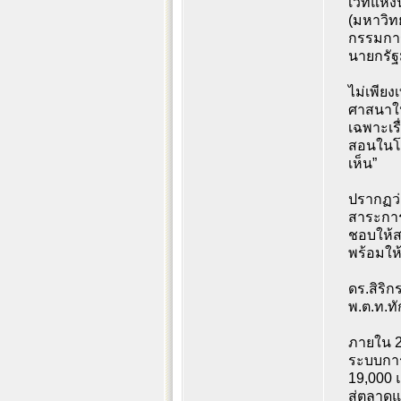
เวทีแห่ง
(มหาวิท
กรรมการ
นายกรัฐ
ไม่เพียง
ศาสนาให
เฉพาะเร
สอนในโรง
เห็น”
ปรากฏว่
สาระการ
ชอบให้สา
พร้อมให้
ดร.สิริ
พ.ต.ท.ทั
ภายใน 2 
ระบบการ
19,000 แ
สู่ตลาด