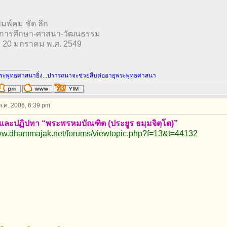
ิมพ์คม ชัด ลึก
 การศึกษา-ศาสนา-วัฒนธรรม
ที่ 20 มกราคม พ.ศ. 2549
_________
ะพุทธศาสนายิ่ง...ปรารถนาจะช่วยสืบต่ออายุพระพุทธศาสนา
 ส.ค. 2006, 6:39 pm
ติและปฏิปทา “พระพรหมบัณฑิต (ประยูร ธมฺมจิตฺโต)”
www.dhammajak.net/forums/viewtopic.php?f=13&t=44132