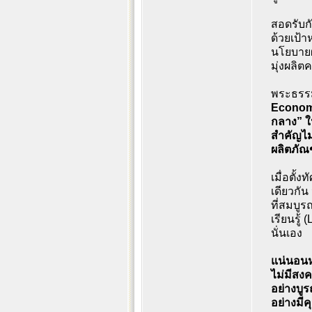
สอดรับก
ด้วยเป้
นโยบายผ
มุ่งผลิ
พระธรรม
Econom
กลาง” ใ
สำคัญไม
ผลิตภั
เมื่อตั
เดียวกัน
ที่สมบู
เรียนรู้
นั่นเอง
แน่นอนห
ไม่มีสง
อย่างบูร
อย่างมี