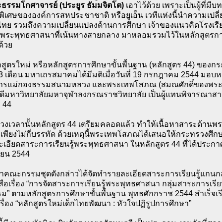
ธรรมโกศาจารย์ (ประยูร ธัมมจิตโต)
เอาไว้ด้วย เพราะเป็นผู้ที่มีบ
ิเศษขององค์การสหประชาชาติ หรือยูเอ็น เวทีแห่งนี้นำความเปล
ทย รวมถึงความเปลี่ยนแปลงด้านการศึกษา เจ้าของแนวคิดโรงเรีย
ระพุทธศาสนาที่เน้นทางสายกลาง มาหลอมรวมไว้ในหลักสูตรการศ
ด้วย
กสูตรใหม่ หรือหลักสูตรการศึกษาขั้นพื้นฐาน (หลักสูตร 44) ของก
ง 3 เดือน มหาเถรสมาคมได้มีมติเมื่อวันที่ 19 กรกฎาคม 2544 มอ
การแม่กองธรรมสนามหลวง และพระเทพโสภณ (สมณศักดิ์ของพระ
ดีมหาวิทยาลัยมหาจุฬาลงกรณราชวิทยาลัย เป็นผู้แทนพิจารณาสา
ร 44
่วงเวลานั้นหลักสูตร 44 เตรียมคลอดแล้ว ทำให้เนื้อหาสาระด้านพ
รเพียงไม่กี่บรรทัด ด้วยเหตุนี้พระเทพโสภณได้เสนอให้กระทรวงศึ
อียดสาระการเรียนรู้พระพุทธศาสนา ในหลักสูตร 44 ที่ได้ประกาศใช
ยน 2544
าคณะกรรมชุดดังกล่าวได้จัดทำรายละเอียดสาระการเรียนรู้แกน
งสือเรื่อง “การจัดสาระการเรียนรู้พระพุทธศาสนา กลุ่มสาระการเร
ม” ตามหลักสูตรการศึกษาขั้นพื้นฐาน พุทธศักกราช 2544 สำเร็จเร
รื่อง “หลักสูตรใหม่เด็กไทยพัฒนา : หัวใจปฏิรูปการศึกษา”