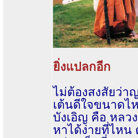
ยิ่งแปลกอีก
ไม่ต้องสงสัยว่า
เต้นดีใจขนาดไหน
บังเอิญ คือ หลวงป
หาได้ง่ายที่ไหน