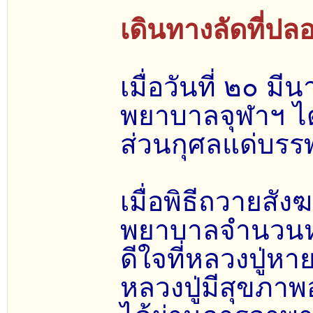
เดินทางลัดที่ปล
เมื่อวันที่ ๒๐ 
พยาบาลจุฬาฯ ได
ส่วนกุศลแด่บรรพ
เมื่อพิธีถวายส
พยาบาลจำนวนหน
ดีใจที่หลวงปู่หา
หลวงปู่มีสุขภา