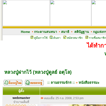
Home
•
กระดานสนทนา
•
สมาธิ
•
สติปัฏฐาน
•
กฎแห่งก
คู่มือการใช้
ค้นหา
สมัครสมาชิก
รายชื่อสมาชิก
ได้ทำกา
หลวงปู่ฝากไว้ (หลวงปู่ดูลย์ อตุโล)
:: ลานธรรมจักร ::
»
หนังสือธรรมะ
ผู้ตั้ง
webmaster
ตอบเมื่อ: 25 ก.ย. 2008, 2:53 pm
บัวบานเต็มที่