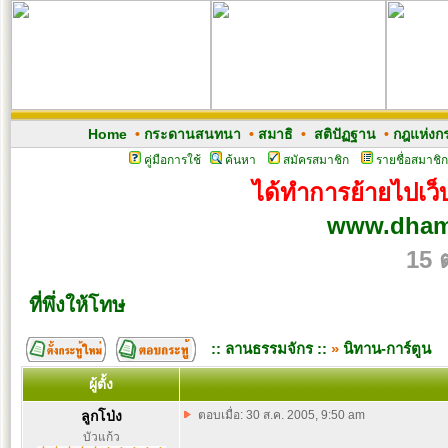
Home
•
กระดานสนทนา
•
สมาธิ
•
สติปัฏฐาน
•
กฎแห่งก
คู่มือการใช้
ค้นหา
สมัครสมาชิก
รายชื่อสมาชิก
ได้ทำการย้ายไปเว็บ
www.dham
15 
ที่พึ่งให้โทษ
:: ลานธรรมจักร ::
»
นิทาน-การ์ตูน
ผู้ตั้ง
ลูกโป่ง
ตอบเมื่อ: 30 ส.ค. 2005, 9:50 am
บัวแก้ว