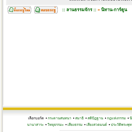
:: ลานธรรมจักร ::
»
นิทาน-การ์ตูน
เลือกบอร์ด •
กระดานสนทนา
•
สมาธิ
•
สติปัฏฐาน
•
กฎแห่งกรรม
•
น
นานาสาระ
•
วิทยุธรรมะ
•
เสียงธรรม
•
เสียงสวดมนต์
•
ประวัติพระพุท