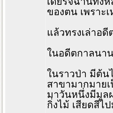
เดียรัจฉานทั้งห
ของตน เพราะเหตุ
แล้วทรงเล่าอดีตน
ในอดีตกาลนานแ
ในราวป่า มีต้นไ
สาขามากมายเป็นท
มาวันหนึ่งมีมู
กิ่งไม้ เสียดสีไ