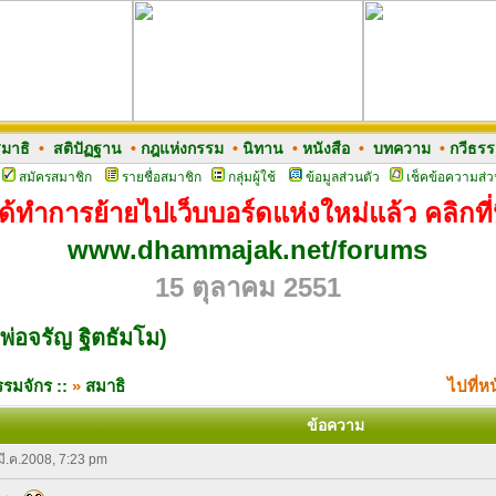
มาธิ
•
สติปัฏฐาน
•
กฎแห่งกรรม
•
นิทาน
•
หนังสือ
•
บทความ
•
กวีธร
สมัครสมาชิก
รายชื่อสมาชิก
กลุ่มผู้ใช้
ข้อมูลส่วนตัว
เช็คข้อความส่ว
ด้ทำการย้ายไปเว็บบอร์ดแห่งใหม่แล้ว คลิกที่น
www.dhammajak.net/forums
15 ตุลาคม 2551
พ่อจรัญ ฐิตธัมโม)
รมจักร ::
»
สมาธิ
ไปที่ห
ข้อความ
 มี.ค.2008, 7:23 pm