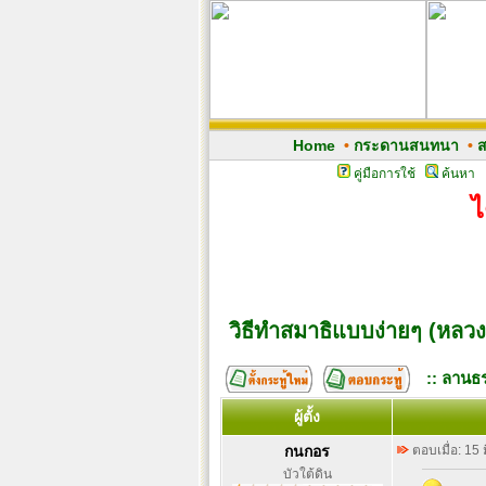
Home
•
กระดานสนทนา
•
ส
คู่มือการใช้
ค้นหา
ไ
วิธีทำสมาธิแบบง่ายๆ (หลวง
:: ลานธร
ผู้ตั้ง
กนกอร
ตอบเมื่อ: 15
บัวใต้ดิน