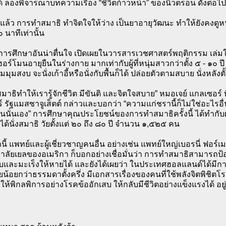
ได้ ลองพิจารณาบทความเรื่อง “ชีวิตก้าวหน้า” ของนิวตรอน ดังต่อไปน
ด้แล้ว การทำสมาธิ ทำจิตใจให้ว่าง เป็นยาอายุวัฒนะ ทำให้ยังคงดูหนุ
 นาทีเท่านั้น
ารศึกษาอันน่าตื่นใจ เปิดเผยในวารสารเวชศาสตร์พฤติกรรม เล่มใหม
ร์โมนอายุยืนในร่างกาย มากเท่ากับผู้ที่หนุ่มสาวกว่าตั้ง ๕ - ๑๐ ปี 
มุมสงบ จะนั่งเก้าอี้หรือนั่งกับพื้นก็ได้ ปล่อยตัวตามสบาย นั่งหลังตั
สมาธิทำให้เรารู้จักชีวิต มีขันติ และจิตใจสบาย” หมอเจย์ แกลเซอร์ 
 รัฐแมสซาจูเส็ตต์ กล่าวและบอกว่า “ความแก่ชรานี้ก็ไม่ใช่อะไรอื่
นนั่นเอง” การศึกษาคุณประโยชน์ของการทำสมาธิครั้งนี้ ได้ทำกับผู
ไม่ได้นั่งสมาธิ วัยตั้งแต่ ๒๐ ถึง ๘๐ ปี จำนวน ๑,๕๒๕ คน
นี้ แพทย์และผู้เชี่ยวชาญคนอื่น อย่างเช่น แพทย์ใหญ่เบอรนี่ ฟอร์
าลัยเยลของอเมริกา ก็บอกอย่างเชื่อมั่นว่า การทำสมาธิสามารถป้
สบและมะเร็งให้หายได้ และยังได้เผยว่า ในประเทศฮอลแลนด์ได้มีกา
วยน้อยกว่าธรรมดาตั้งครึ่ง มีเอกสารเรื่องของคนที่ใช้พลังจิตพิชิ
ให้พิกลพิการอย่างโรคข้ออักเสบ ให้กลับมีชีวิตอย่างแข็งแรงได้ อ