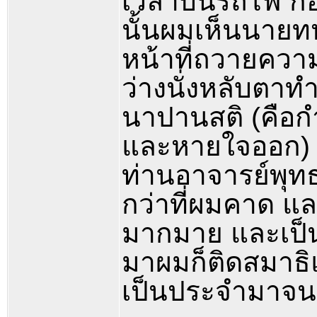
เวลาบนรถไฟ ก็อ
นั้นผมเห็นนายทห
หน้าที่ถวายควา
ว่างนั่งหลับตาท
นาปานสติ (คือกำ
และหายใจออก) อั
ท่านอาจารย์พุท
กว่าที่ผมคาด แล
มากมาย และเป็นเ
มาผมก็ติดสมาธิแล
เป็นประจำมาจนทุ