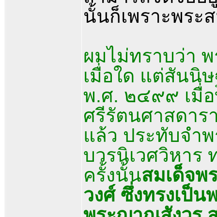
นั้นก็เพราะพระส
ผมไม่ทราบว่า พระ
เมื่อใด แต่สันน
พ.ศ. ๒๔๙๙ เมื่
ศรีรัตนศาสดารา
แล้ว ประทับจำพร
บวรนิเวศวิหาร 
ครั้งนั้น
สมเด็จพ
วงศ์ ซึ่งทรงเป็
พระญาณสังวร ส