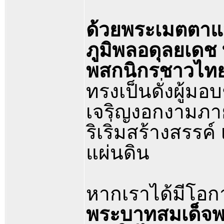
ด้วยพระเมตตาแห
ภูมิพลอดุลยเดช 
พสกนิกรชาวไท
ทรงเป็นดั่งผู้ม
เจริญงอกงามภาย
ริเริ่มสร้างสรร
แผ่นดิน
หากเราได้มีโอ
พระบาทสมเด็จพระ