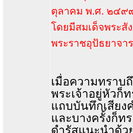
ตุลาคม พ.ศ. ๒๔๙
โดยมีสมเด็จพระสั
พระราชอุปัธยาจาร
เมื่อความทราบถึ
พระเจ้าอยู่หัว
แถบบันทึกเสียง
และบางครั้งก็
ดำรัสแนะนำด้วยพ