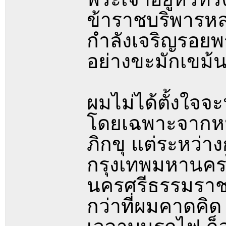
ข้าราชบริพารหล
กำลังเจริญรอยพ
อย่างขะมักเขม้
ผมไม่ได้ตั้งใจจ
โดยเฉพาะจากหน
ภิกขุ แต่ระหว่
กรุงเทพมหานครไ
นครศรีธรรมราช 
กว่าที่ผมคาดคิด 