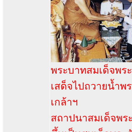
พระบาทสมเด็จพระป
เสด็จไปถวายน้ำพระ
เกล้าฯ
สถาปนาสมเด็จพระ