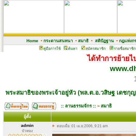
Home
•
กระดานสนทนา
•
สมาธิ
•
สติปัฏฐาน
•
กฎแห่งก
คู่มือการใช้
ค้นหา
สมัครสมาชิก
รายชื่อสมาชิก
ได้ทำการย้ายไปเ
www.dh
พระสมาธิของพระเจ้าอยู่หัว (พล.ต.อ.วสิษฐ เดชกุ
:: ลานธรรมจักร ::
»
สมาธิ
ผู้ตั้ง
admin
ตอบเมื่อ: 01 เม.ย.2006, 9:21 am
บัวทอง