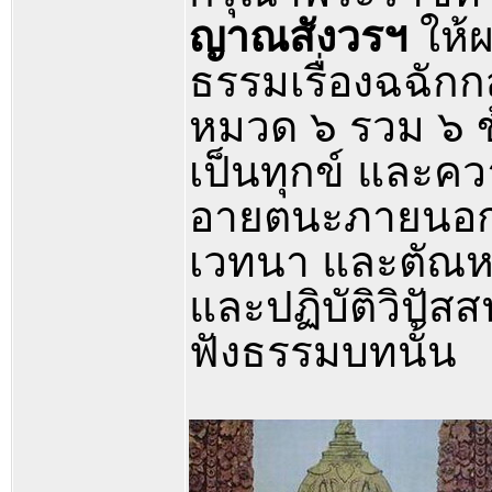
ญาณสังวรฯ
ให้ผ
ธรรมเรื่องฉฉักก
หมวด ๖ รวม ๖ ข้
เป็นทุกข์ และควา
อายตนะภายนอก
เวทนา และตัณหา 
และปฏิบัติวิป
ฟังธรรมบทนั้น