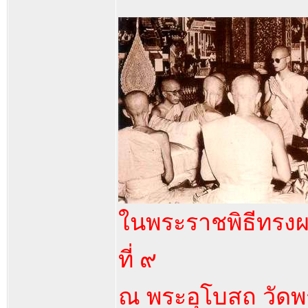
ในพระราชพิธีทรงผ
ที่ ๙
ณ พระอุโบสถ วัดพร