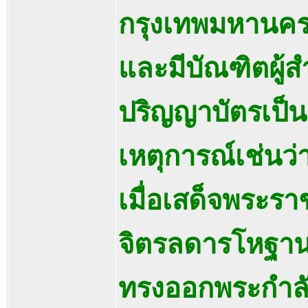
กรุงเทพมหานคร 
และมีบัณฑิตผู้
ปริญญาบัตรเป็
เหตุการณ์เช่นว่า
เมื่อเสด็จพระร
จิตรลดารโหฐานใน
ทรงออกพระกำลั