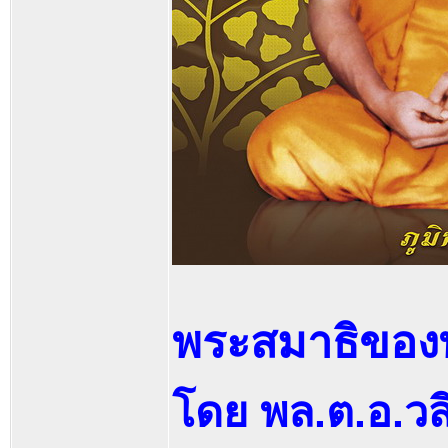
พระสมาธิของพร
โดย พล.ต.อ.ว