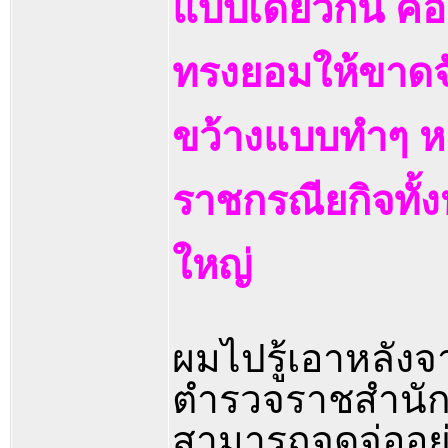
แบบเดียวกัน คื
ทรงยอมให้ขาดจั
ขว้างแบบทำๆ หย
ราชกรณียกิจทั้ง
ใหญ่
ผมไปรู้เอาหลัง
ตำรวจราชสำนักปร
สามารถจดจ่ออยู