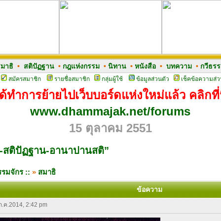
มาธิ
•
สติปัฏฐาน
•
กฎแห่งกรรม
•
นิทาน
•
หนังสือ
•
บทความ
•
กวีธร
สมัครสมาชิก
รายชื่อสมาชิก
กลุ่มผู้ใช้
ข้อมูลส่วนตัว
เช็คข้อความส่ว
ด้ทำการย้ายไปเว็บบอร์ดแห่งใหม่แล้ว คลิกที่น
www.dhammajak.net/forums
15 ตุลาคม 2551
ธิ-สติปัฏฐาน-อานาปานสติ”
รมจักร ::
»
สมาธิ
ข้อความ
 ก.ค.2014, 2:42 pm