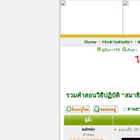
Home
•
กระดานสนทนา
•
ส
คู่มือการใช้
ค้นหา
ไ
รวมคำสอนวิธีปฏิบัติ “สมา
:: ลานธร
ผู้ตั้ง
admin
ตอบเมื่อ: 25
บัวทอง