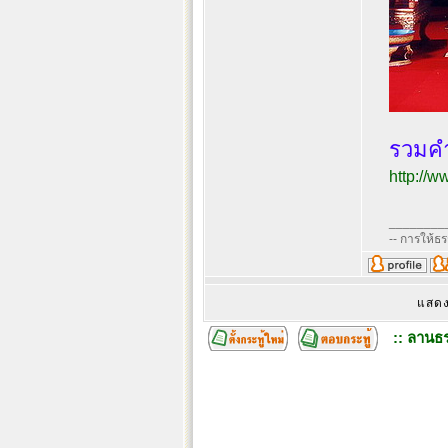
http://
________
-- การให้ธ
แสดง
:: ลานธร