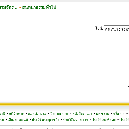
รมจักร ::
»
สนทนาธรรมทั่วไป
ไปที่:
มาธิ
•
สติปัฏฐาน
•
กฎแห่งกรรม
•
นิทานธรรมะ
•
หนังสือธรรมะ
•
บทความ
•
กวีธรรม
•
รรม
•
เสียงสวดมนต์
•
ประวัติพระพุทธเจ้า
•
ประวัติมหาสาวก
•
ประวัติเอตทัคคะ
•
ประวัต