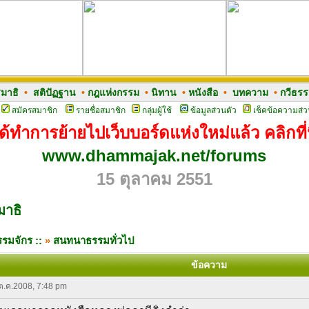
มาธิ
•
สติปัฏฐาน
•
กฎแห่งกรรม
•
นิทาน
•
หนังสือ
•
บทความ
•
กวีธร
สมัครสมาชิก
รายชื่อสมาชิก
กลุ่มผู้ใช้
ข้อมูลส่วนตัว
เช็คข้อความส่ว
ด้ทำการย้ายไปเว็บบอร์ดแห่งใหม่แล้ว คลิกที่น
www.dhammajak.net/forums
15 ตุลาคม 2551
มาธิ
รมจักร ::
»
สนทนาธรรมทั่วไป
ข้อความ
 ต.ค.2008, 7:48 pm