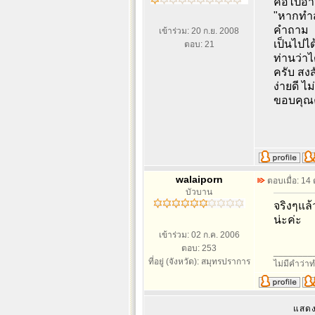
คือไปอ่
"หากทำส
คำถาม
เข้าร่วม: 20 ก.ย. 2008
เป็นไปได
ตอบ: 21
ท่านว่าไ
ครับ สง
ง่ายดี ไ
ขอบคุณ
walaiporn
ตอบเมื่อ: 14
บัวบาน
จริงๆแล
น่ะค่ะ
เข้าร่วม: 02 ก.ค. 2006
ตอบ: 253
________
ที่อยู่ (จังหวัด): สมุทรปราการ
ไม่มีคำว่า
แสดง