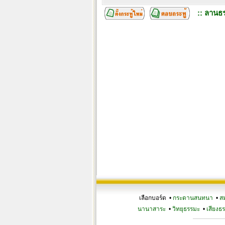
:: ลานธร
เลือกบอร์ด •
กระดานสนทนา
•
ส
นานาสาระ
•
วิทยุธรรมะ
•
เสียงธ