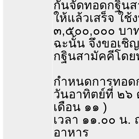
กันจัดทอดกฐินสา
ให้แล้วเสร็จ ใ
๓,๕๐๐,๐๐๐ บา
ฉะนั้น จึงขอเชิ
กฐินสามัคคีโดย
กำหนดการทอดก
วันอาทิตย์ที่ ๒
เดือน ๑๑ )
เวลา ๑๑.๐๐ น.
อาหาร