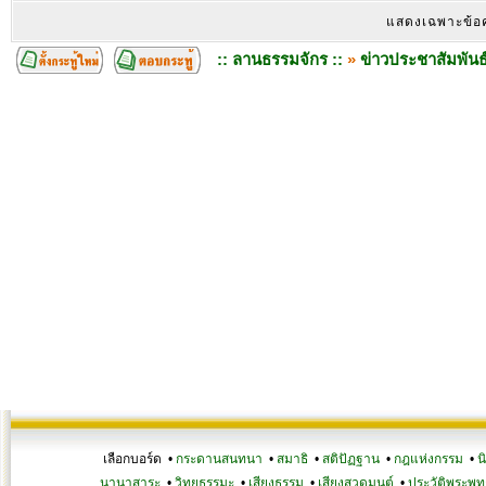
แสดงเฉพาะข้อ
:: ลานธรรมจักร ::
»
ข่าวประชาสัมพันธ
เลือกบอร์ด •
กระดานสนทนา
•
สมาธิ
•
สติปัฏฐาน
•
กฎแห่งกรรม
•
น
นานาสาระ
•
วิทยุธรรมะ
•
เสียงธรรม
•
เสียงสวดมนต์
•
ประวัติพระพุท