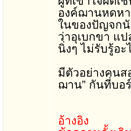
ผู้ที่เข้าใจผิด
องค์ฌานหดหายเ
ในของปัญจกนัย)
ว่าอุเบกขา แป
นิ่งๆ ไม่รับรู้
มีตัวอย่างคนส
ฌาน” กันที่บอร์ด
อ้างอิง