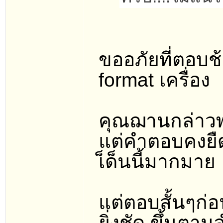
ขออภัยที่ตอบช
format เครื่อง
คุณฌานกล่าวพา
แต่คำตอบคงยืด
เ็ด็นนี้มากมาย
แต่ตอบสั้นๆก่อน
ยิ่งชัด ขึ้นตาม