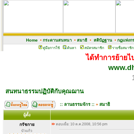
Home
•
กระดานสนทนา
•
สมาธิ
•
สติปัฏฐาน
•
กฎแห่งก
คู่มือการใช้
ค้นหา
สมัครสมาชิก
รายชื่อสมาชิก
ได้ทำการย้ายไปเ
www.dh
สนทนาธรรมปฏิบัติกับคุณฌาน
:: ลานธรรมจักร ::
»
สมาธิ
ผู้ตั้ง
กรัชกาย
ตอบเมื่อ: 10 ต.ค.2008, 10:56 pm
บัวแก้ว