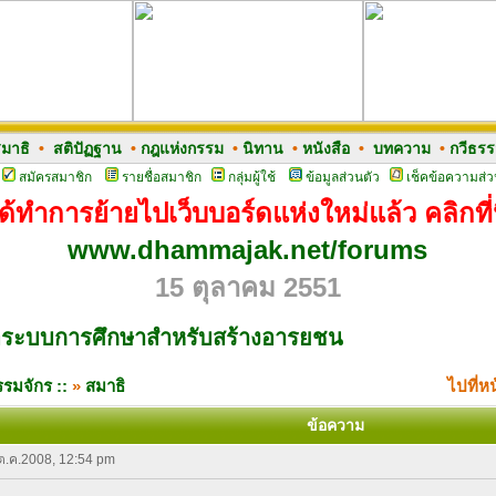
มาธิ
•
สติปัฏฐาน
•
กฎแห่งกรรม
•
นิทาน
•
หนังสือ
•
บทความ
•
กวีธร
สมัครสมาชิก
รายชื่อสมาชิก
กลุ่มผู้ใช้
ข้อมูลส่วนตัว
เช็คข้อความส่ว
ด้ทำการย้ายไปเว็บบอร์ดแห่งใหม่แล้ว คลิกที่น
www.dhammajak.net/forums
15 ตุลาคม 2551
ระบบการศึกษาสำหรับสร้างอารยชน
รมจักร ::
»
สมาธิ
ไปที่ห
ข้อความ
 ต.ค.2008, 12:54 pm