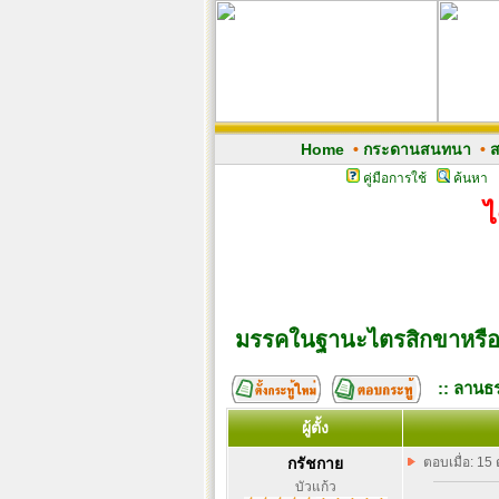
Home
•
กระดานสนทนา
•
ส
คู่มือการใช้
ค้นหา
ไ
มรรคในฐานะไตรสิกขาหรือ
:: ลานธร
ผู้ตั้ง
กรัชกาย
ตอบเมื่อ: 15
บัวแก้ว