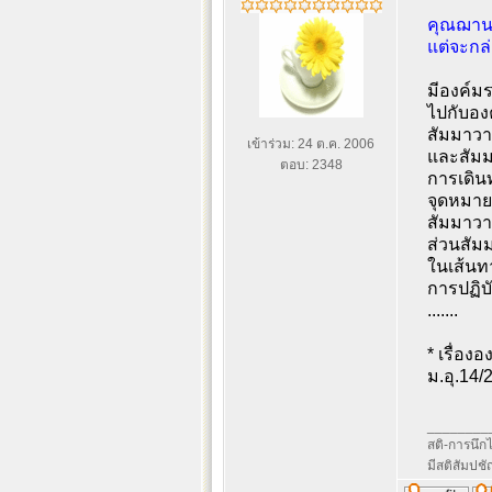
คุณฌานก
แต่จะกล
มีองค์มร
ไปกับองค
สัมมาวา
เข้าร่วม: 24 ต.ค. 2006
และสัมมาส
ตอบ: 2348
การเดินท
จุดหมาย
สัมมาวา
ส่วนสัมม
ในเส้นท
การปฏิบั
.......
* เรื่อง
ม.อุ.14
________
สติ-การนึกไว
มีสติสัมปช