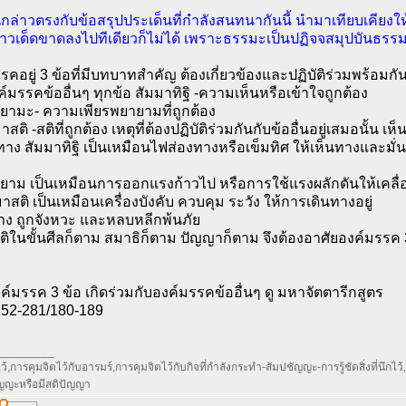
ล่าวตรงกับข้อสรุปประเด็นที่กำลังสนทนากันนี้ นำมาเทียบเคียงให
่าวเด็ดขาดลงไปทีเดียวก็ไม่ได้ เพราะธรรมะเป็นปฏิจจสมุปบันธรรม
รคอยู่ 3 ข้อที่มีบทบาทสำคัญ ต้องเกี่ยวข้องและปฏิบัติร่วมพร้อมกั
์มรรคข้ออื่นๆ ทุกข้อ สัมมาทิฐิ -ความเห็นหรือเข้าใจถูกต้อง
ยามะ- ความเพียรพยายามที่ถูกต้อง
ติ -สติที่ถูกต้อง เหตุที่ต้องปฏิบัติร่วมกันกับข้ออื่นอยู่เสมอนั้น เ
าง สัมมาทิฐิ เป็นเหมือนไฟส่องทางหรือเข็มทิศ ให้เห็นทางและมั่น
ยาม เป็นเหมือนการออกแรงก้าวไป หรือการใช้แรงผลักดันให้เคลื
าสติ เป็นเหมือนเครื่องบังคับ ควบคุม ระวัง ให้การเดินทางอยู่
าง ถูกจังหวะ และหลบหลีกพ้นภัย
ติในขั้นศีลก็ตาม สมาธิก็ตาม ปัญญาก็ตาม จึงต้องอาศัยองค์มรรค 3 ข
องค์มรรค 3 ข้อ เกิดร่วมกับองค์มรรคข้ออื่นๆ ดู มหาจัตตารีกสูตร
/252-281/180-189
_________
้,การคุมจิตไว้กับอารมร์,การคุมจิตไว้กับกิจที่กำลังกระทำ-สัมปชัญญะ-การรู้ชัดสิ่งที่นึกไว้,กา
ัญญะหรือมีสติปัญญา