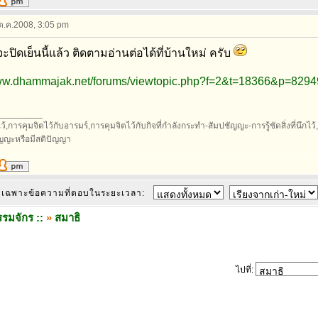
 ต.ค.2008, 3:05 pm
จะปิดเย็นนี้แล้ว ติดตามอ่านต่อได้ที่บ้านใหม่ ครับ
www.dhammajak.net/forums/viewtopic.php?f=2&t=18366&p=829
_________
้,การคุมจิตไว้กับอารมร์,การคุมจิตไว้กับกิจที่กำลังกระทำ-สัมปชัญญะ-การรู้ชัดสิ่งที่นึกไว้,กา
ัญญะหรือมีสติปัญญา
เฉพาะข้อความที่ตอบในระยะเวลา:
รมจักร ::
»
สมาธิ
ไปที่: