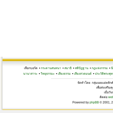
เลือกบอร์ด •
กระดานสนทนา
•
สมาธิ
•
สติปัฏฐาน
•
กฎแห่งกรรม
•
น
นานาสาระ
•
วิทยุธรรมะ
•
เสียงธรรม
•
เสียงสวดมนต์
•
ประวัติพระพุท
จัดทำโดย กลุ่มเผยแผ่หลั
เพื่อส่งเสริ
เมื่อวั
ติดต่อ
we
Powered by
phpBB
© 2001, 2