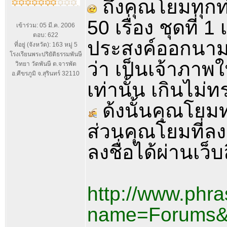
ถึงคุณโยมทุกท
50 เรื่อง ชุดที่ 1
เข้าร่วม: 05 มี.ค. 2006
ตอบ: 622
ประสงค์ออกนามเ
ที่อยู่ (จังหวัด): 163 หมู่ 5
โรงเรียนพระปริยัติธรรมพันษี
ว่า เป็นเจ้าภา
วิทยา วัดพันษี ต.จารพัต
อ.ศีขรภูมิ จ.สุรินทร์ 32110
เท่านั้น เกินไม่
ด้งนั้นคุณโยมท
ส่วนคุณโยมที่ลงช
ลงชื่อได้ผ่านเว็
http://www.phr
name=Forums&f