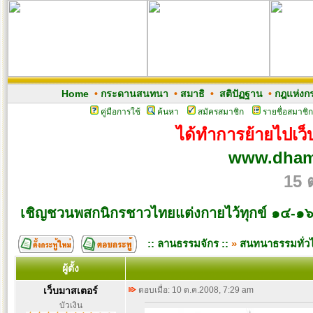
Home
•
กระดานสนทนา
•
สมาธิ
•
สติปัฏฐาน
•
กฎแห่งก
คู่มือการใช้
ค้นหา
สมัครสมาชิก
รายชื่อสมาชิก
ได้ทำการย้ายไปเว็บ
www.dham
15 
เชิญชวนพสกนิกรชาวไทยแต่งกายไว้ทุกข์ ๑๔-๑
:: ลานธรรมจักร ::
»
สนทนาธรรมทั่ว
ผู้ตั้ง
เว็บมาสเตอร์
ตอบเมื่อ: 10 ต.ค.2008, 7:29 am
บัวเงิน