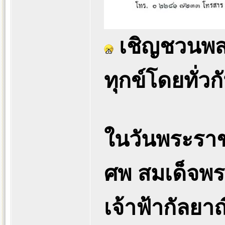
เชิญชวนพส
ทุกข์โดยทั่วก
ในวันพระราช
ศพ สมเด็จพระ
เจ้าฟ้ากัลย