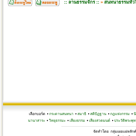
:: ลานธรรมจักร ::
»
สนทนาธรรมทั่ว
เลือกบอร์ด •
กระดานสนทนา
•
สมาธิ
•
สติปัฏฐาน
•
กฎแห่งกรรม
•
น
นานาสาระ
•
วิทยุธรรมะ
•
เสียงธรรม
•
เสียงสวดมนต์
•
ประวัติพระพุท
จัดทำโดย กลุ่มเผยแผ่หลั