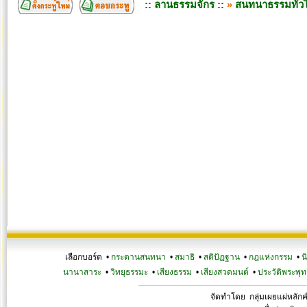
:: ลานธรรมจักร ::
»
สนทนาธรรมทั่ว
เลือกบอร์ด •
กระดานสนทนา
•
สมาธิ
•
สติปัฏฐาน
•
กฎแห่งกรรม
•
น
นานาสาระ
•
วิทยุธรรมะ
•
เสียงธรรม
•
เสียงสวดมนต์
•
ประวัติพระพุท
จัดทำโดย กลุ่มเผยแผ่หลั