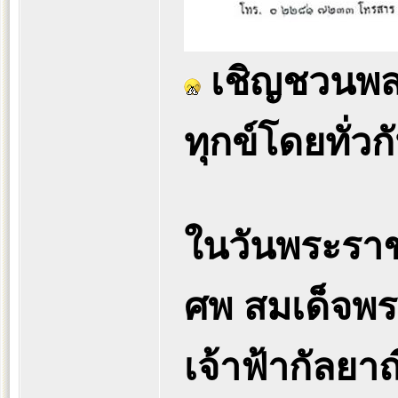
เชิญชวนพส
ทุกข์โดยทั่วก
ในวันพระราช
ศพ สมเด็จพระ
เจ้าฟ้ากัลย