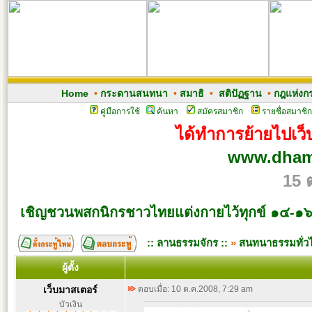
Home
•
กระดานสนทนา
•
สมาธิ
•
สติปัฏฐาน
•
กฎแห่งก
คู่มือการใช้
ค้นหา
สมัครสมาชิก
รายชื่อสมาชิก
ได้ทำการย้ายไปเว็บ
www.dham
15 
เชิญชวนพสกนิกรชาวไทยแต่งกายไว้ทุกข์ ๑๔-๑
:: ลานธรรมจักร ::
»
สนทนาธรรมทั่ว
ผู้ตั้ง
เว็บมาสเตอร์
ตอบเมื่อ: 10 ต.ค.2008, 7:29 am
บัวเงิน