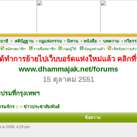
มาธิ
•
สติปัฏฐาน
•
กฎแห่งกรรม
•
นิทาน
•
หนังสือ
•
บทความ
•
กวีธร
สมัครสมาชิก
รายชื่อสมาชิก
กลุ่มผู้ใช้
ข้อมูลส่วนตัว
เช็คข้อความส่ว
ด้ทำการย้ายไปเว็บบอร์ดแห่งใหม่แล้ว คลิกที่น
www.dhammajak.net/forums
15 ตุลาคม 2551
ปรมที่กรุงเทพฯ
รมจักร ::
»
ข่าวประชาสัมพันธ์
ข้อความ
 ต.ค.2008, 4:29 pm