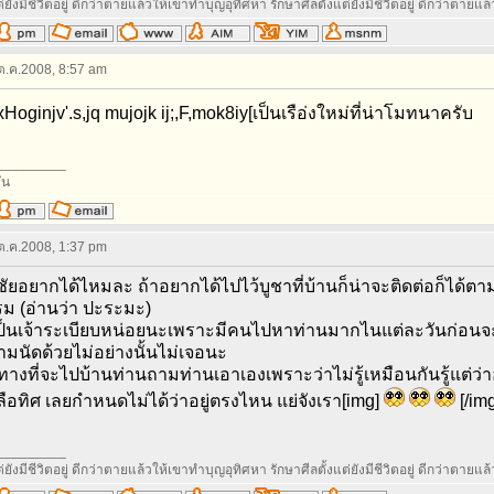
่ยังมีชีวิตอยู่ ดีกว่าตายแล้วให้เขาทำบุญอุทิศหา รักษาศีลตั้งแต่ยังมีชีวิตอยู่ ดีกว่าตายแ
 ต.ค.2008, 8:57 am
Hoginjv'.s,jq mujojk ij;,F,mok8iy[เป็นเรือ่งใหม่ที่น่าโมทนาครับ
_________
ัน
 ต.ค.2008, 1:37 pm
ัยอยากได้ไหมละ ถ้าอยากได้ไปไว้บูชาที่บ้านก็น่าจะติดต่อก็ได้ตา
ปรม (อ่านว่า ปะระมะ)
ป็นเจ้าระเบียบหน่อยนะเพราะมีคนไปหาท่านมากไนแต่ละวันก่อนจ
มนัดด้วยไม่อย่างนั้นไม่เจอนะ
ทางที่จะไปบ้านท่านถามท่านเอาเองเพราะว่าไม่รู้เหมือนกันรู้แต่ว่
ือทิศ เลยกำหนดไม่ได้ว่าอยู่ตรงไหน แย่จังเรา[img]
[/img
_________
่ยังมีชีวิตอยู่ ดีกว่าตายแล้วให้เขาทำบุญอุทิศหา รักษาศีลตั้งแต่ยังมีชีวิตอยู่ ดีกว่าตายแ