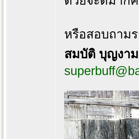
ด้วยจะดีมากค
หรือสอบถามราย
สมบัติ บุญงา
superbuff@b