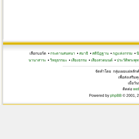
เลือกบอร์ด •
กระดานสนทนา
•
สมาธิ
•
สติปัฏฐาน
•
กฎแห่งกรรม
•
น
นานาสาระ
•
วิทยุธรรมะ
•
เสียงธรรม
•
เสียงสวดมนต์
•
ประวัติพระพุท
จัดทำโดย กลุ่มเผยแผ่หลั
เพื่อส่งเสริ
เมื่อวั
ติดต่อ
we
Powered by
phpBB
© 2001, 2