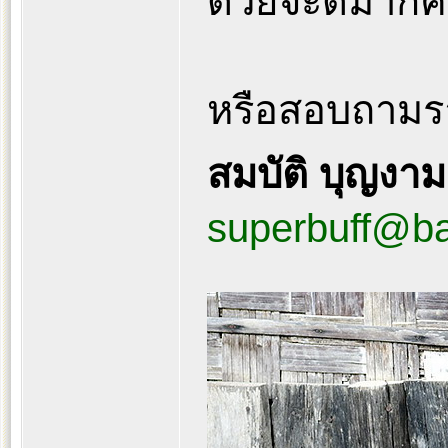
ด้วยจะดีมากค
หรือสอบถามราย
สมบัติ บุญงา
superbuff@b