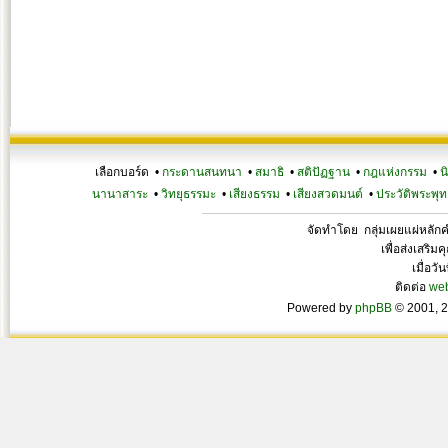
เลือกบอร์ด •
กระดานสนทนา
•
สมาธิ
•
สติปัฏฐาน
•
กฎแห่งกรรม
•
น
นานาสาระ
•
วิทยุธรรมะ
•
เสียงธรรม
•
เสียงสวดมนต์
•
ประวัติพระพุท
จัดทำโดย กลุ่มเผยแผ่หลั
เพื่อส่งเสริ
เมื่อวั
ติดต่อ
we
Powered by
phpBB
© 2001, 2