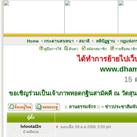
Home
•
กระดานสนทนา
•
สมาธิ
•
สติปัฏฐาน
•
กฎแห่งก
คู่มือการใช้
ค้นหา
สมัครสมาชิก
รายชื่อสมาชิก
ได้ทำการย้ายไปเว็บ
www.dham
15 
ขอเชิญร่วมเป็นเจ้าภาพทอดกฐินสามัคคี ณ วัดสุน
:: ลานธรรมจักร ::
»
ข่าวประชาสัมพัน
ผู้ตั้ง
lvlootal2n
ตอบเมื่อ: 08 ต.ค.2008, 5:50 pm
บัวผลิหน่อ