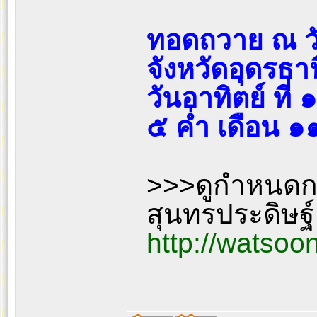
ทอดถวาย ณ วั
จังหวัดอุดรธาน
วันอาทิตย์ ที
๕ ค่ำ เดือน ๑
>>>ดูกำหนดการเ
สุนทรประดิษฐ์
http://watsoo