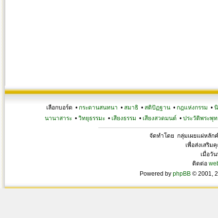
เลือกบอร์ด •
กระดานสนทนา
•
สมาธิ
•
สติปัฏฐาน
•
กฎแห่งกรรม
•
น
นานาสาระ
•
วิทยุธรรมะ
•
เสียงธรรม
•
เสียงสวดมนต์
•
ประวัติพระพุท
จัดทำโดย กลุ่มเผยแผ่หลั
เพื่อส่งเสริ
เมื่อวั
ติดต่อ
we
Powered by
phpBB
© 2001, 2