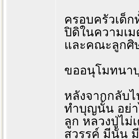
ครอบครัวเด็กท
ปิดิในความเมต
และคณะลูกศิษย
ขออนุโมทนาบุญ
หลังจากกลับไป
ทำบุญนั้น อย่
ลูก หลวงปู่ไม่
สวรรค์ มีนั่น 