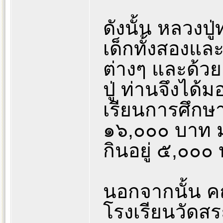
ดังนั้น หลวงปู
เด็กทั้งสองแล
ต่างๆ และด้
ปู่ ท่านจึงได้ม
เรียนการศึกษาแ
๑๖,๐๐๐ บาท ม
กินอยู่ ๕,๐๐๐
นอกจากนั้น คณ
โรงเรียนวัดสร