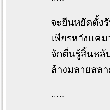
จะยืนหยัดตั้ง
เพียรหวังแค่
จักตื่นรู้สิ้น
ล้างมลายสลา
.....