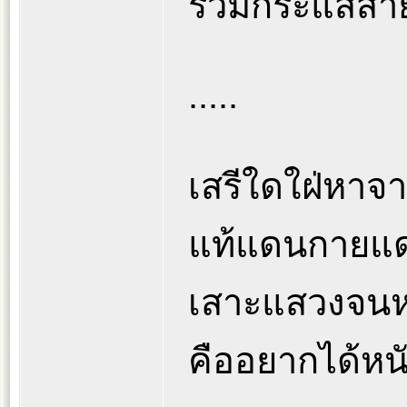
รวมกระแสสา
.....
เสรีใดใฝ่หา
แท้แดนกายแด
เสาะแสวงจนห
คืออยากได้หนั