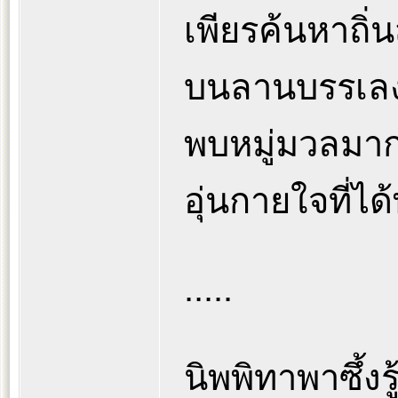
เพียรค้นหาถิ
บนลานบรรเลงก
พบหมู่มวลมาก
อุ่นกายใจที่
.....
นิพพิทาพาซึ้งร