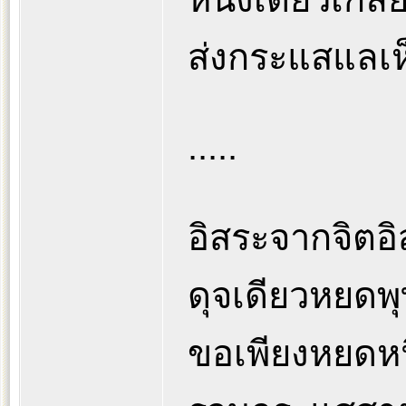
ส่งกระแสแลเห็
.....
อิสระจากจิตอ
ดุจเดียวหยดพ
ขอเพียงหยดหน