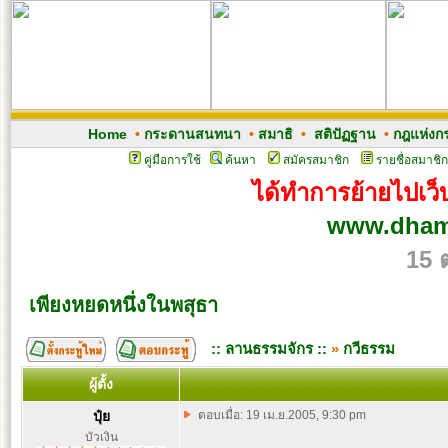
Home
•
กระดานสนทนา
•
สมาธิ
•
สติปัฏฐาน
•
กฎแห่งก
คู่มือการใช้
ค้นหา
สมัครสมาชิก
รายชื่อสมาชิก
ได้ทำการย้ายไปเว็บ
www.dham
15 
เพียงหยดหนึ่งในพสุธา
:: ลานธรรมจักร ::
»
กวีธรรม
ผู้ตั้ง
ปุ๋ย
ตอบเมื่อ: 19 เม.ย.2005, 9:30 pm
บัวเงิน