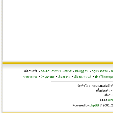
เลือกบอร์ด •
กระดานสนทนา
•
สมาธิ
•
สติปัฏฐาน
•
กฎแห่งกรรม
•
น
นานาสาระ
•
วิทยุธรรมะ
•
เสียงธรรม
•
เสียงสวดมนต์
•
ประวัติพระพุท
จัดทำโดย กลุ่มเผยแผ่หลั
เพื่อส่งเสริ
เมื่อวั
ติดต่อ
we
Powered by
phpBB
© 2001, 2