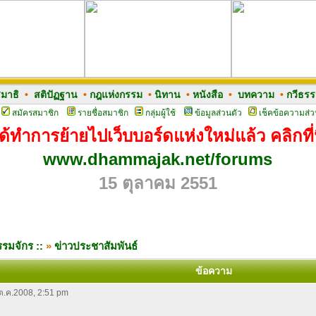
มาธิ
•
สติปัฏฐาน
•
กฎแห่งกรรม
•
นิทาน
•
หนังสือ
•
บทความ
•
กวีธร
สมัครสมาชิก
รายชื่อสมาชิก
กลุ่มผู้ใช้
ข้อมูลส่วนตัว
เช็คข้อความส่ว
ด้ทำการย้ายไปเว็บบอร์ดแห่งใหม่แล้ว คลิกที่น
www.dhammajak.net/forums
15 ตุลาคม 2551
รมจักร ::
»
ข่าวประชาสัมพันธ์
ข้อความ
 ต.ค.2008, 2:51 pm