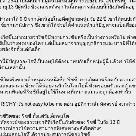
ี พ.ศ. 2541 เป็นต้นมา มีผู้คนได้เริ่มเดินทางไปยังบ้าน ‘อริยทรัพย์’ ใ
ยุ 13 ปีผู้หนึ่ง ซึ่งจนกระทั่งทุกวันนี้เหตุการณ์แบบนี้ก็ยังเกิดขึ้นอยู่
่านมาได้ 9 ปี จากเด็กน้อยในอดีตสู่ชายหนุ่มวัย 22 ปี เขาได้พบปะกั
ข์ยากนานัปการ ซึ่งเขาก็ได้ช่วยให้คำแนะนำแก้ปัญหาจนเป็นที่ยอม
กิดขึ้นมากมายว่าริชชี่มีพรายกระซิบหรือเป็นร่างทรงหรือไม่ คำต
ด้เป็นร่างทรงของใคร แต่เป็นผลมาจากบุญญาธิการและบารมีที่ได้
พลังจิตตั้งแต่ยังเด็ก
่านี้มีปัญหาอะไรที่เป็นเหตุให้ต้องมาพบกับเด็กหนุ่มผู้นี้ แล้วเขาให
้คนเหล่านั้น
วชีวิตจริงของเด็กหนุ่มคนหนึ่งชื่อ ‘ริชชี่’ เขาเกิดมาพร้อมกับควา
ีตและอนาคต ซึ่งหาได้น้อยคนนักในโลกใบนี้ ทั้งครอบครัวและตัวเข
รถพิเศษที่ริชชี่มีอยู่ไปใช้ในทางที่เหมาะสมและถูกต้องเท่านั้น
CHY It’s not easy to be me ตอน อุบัติการณ์มหัศจรรย์ จะกล่าวถึ
าวชีวิตของ ริชชี่ ตั้งแต่วัยเด็กจนโต
ัศจรรย์ของธรรมชาติที่เกิดขึ้นกับตัวของ ริชชี่ ในวัย 13 ปี
การณ์การใช้ความสามารถพิเศษทางพลังจิตต่างๆ
งแง่มุมสอนใจที่ได้จากประสบการณ์ของ ริชชี่