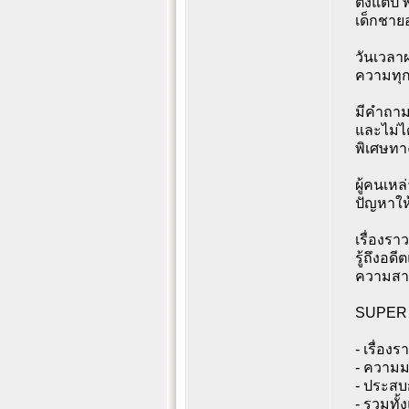
ตั้งแต่ป
เด็กชายอา
วันเวลาผ
ความทุก
มีคำถามเ
และไม่ไ
พิเศษทาง
ผู้คนเหล
ปัญหาให
เรื่องรา
รู้ถึงอด
ความสามา
SUPER RI
- เรื่องร
- ความมห
- ประสบ
- รวมทั้