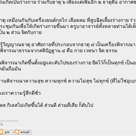
นเกิดเป็นร่างกาย ร่วมกับธาตุ ๖ เพียงแต่เพิ่มอีก ๒ ธาตุคือ อาก
ุ เหมือนกันกับเครื่องยนต์กลไก เลือดลม ที่สูบฉีดเลี้ยงร่างกาย ร่ว
ระชุมกันเพื่อให้เกิดร่างกายขึ้นมา ครูบาอาจารย์ทั้งหลายท่านได้
็น ๒ ส่วน จิตกับกาย
ุรู้วิญญาณธาตุ อาศัยกายที่ประกอบจากธาตุ ๔ เป็นเครื่องพิจารณา
อพิจารณาธรรมจากสติปัฏฐาน ๔ คือ กาย เวทนา จิต ธรรม
พิจารณาเกิดขึ้นตั้งอยู่และดับไปของร่างกาย ยึดไว้ก็เป็นทุกข์ เป็นอ
มั่นถือมั่น
านพิจารณาความสุข ความทุกข์ ความไม่สุข ไม่ทุกข์ (ที่ไม่ใช่อุเบ
องเราความรู้สึกดีชั่ว
ส กิเลสไม่เกิดขึ้นได้ ส่วนดี ส่วนที่เสีย ก็ดับไป
_________
ัน