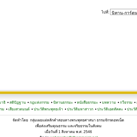
ไปที่:
มาธิ
•
สติปัฏฐาน
•
กฎแห่งกรรม
•
นิทานธรรมะ
•
หนังสือธรรมะ
•
บทความ
•
กวีธรรม
•
รรม
•
เสียงสวดมนต์
•
ประวัติพระพุทธเจ้า
•
ประวัติมหาสาวก
•
ประวัติเอตทัคคะ
•
ประวัต
จัดทำโดย กลุ่มเผยแผ่หลักคำสอนทางพระพุทธศาสนา ธรรมจักรดอทเน็ต
เพื่อส่งเสริมคุณธรรม และจริยธรรมในสังคม
เมื่อวันที่ 1 สิงหาคม พ.ศ. 2546