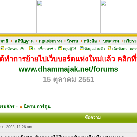
มาธิ
•
สติปัฏฐาน
•
กฎแห่งกรรม
•
นิทาน
•
หนังสือ
•
บทความ
•
กวีธร
สมัครสมาชิก
รายชื่อสมาชิก
กลุ่มผู้ใช้
ข้อมูลส่วนตัว
เช็คข้อความส่ว
ด้ทำการย้ายไปเว็บบอร์ดแห่งใหม่แล้ว คลิกที่น
www.dhammajak.net/forums
15 ตุลาคม 2551
รมจักร ::
»
นิทาน-การ์ตูน
ข้อความ
 ก.ย. 2008, 11:26 am