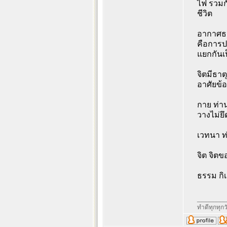
ไฟ รวมกั
ชีวิต
อากาศธาต
คือการป
แยกกันเป
จิตมีธาต
อาศัยข้
กาย ท่าน
วางไม่ยึด
เวทนา ท่
จิต จิตข
ธรรม กิเล
________
ทำดีทุกทุกว