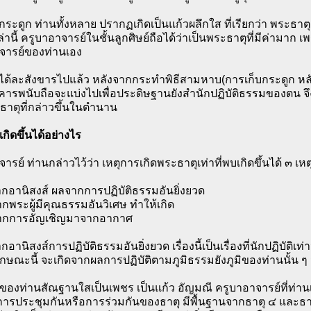
อ กระดูก ท่านทั้งหลาย ปรากฏเกิดเป็นแก้วผลึกใส ที่เรียกว่า พระธาตุ
านี้ ครูบาอาจารย์ในชั้นลูกศิษย์ถือได้ว่าเป็นพระธาตุที่มีค่ามาก เพ
จารย์ของท่านเอง
นได้ละสังขารไปแล้ว หลังจากกระทำพิธีสามหาบ(การเก็บกระดูก หลัง
เคารพนับถือจะแบ่งไปเพื่อประดิษฐานยังสำนักปฏิบัติธรรมของตน จึงถื
ธาตุที่กล่าวขึ้นในตำนาน
กิดขึ้นได้อย่างไร
ารย์ ท่านกล่าวไว้ว่า เหตุการเกิดพระธาตุเท่าที่พบเกิดขึ้นได้ ๓ เหต
ากอานิสงส์ ผลจากการปฏิบัติธรรมอันยิ่งยวด
ากพระผู้มีคุณธรรมอันวิเศษ ทำให้เกิด
จากการอัญเชิญมาจากอากาศ
ากอานิสงส์การปฏิบัติธรรมอันยิ่งยวด เรื่องนี้เป็นเรื่องที่นักปฏิบัติเ
กษณะนี้ จะเกิดจากผลการปฏิบัติตามภูมิธรรมยังภูมิของท่านนั้น ๆ มี
ของท่านสัณฐานใสเป็นเพชร เป็นแก้ว อัญมณี ครูบาอาจารย์ที่ท่าน
การประชุมกันหรือการร่วมกันของธาตุ มีพื้นฐานจากธาตุ ๔ และธาตุ