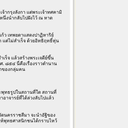
้ากรุงลังกา แต่พระเจ้าทศคามิ
นึ่งนำกลับไปฝังไว้ ณ หาด
ก้ว เทพยดาแสดงปาฏิหาริย์
่ไม่สำเร็จ ด้วยอิทธิฤทธิ์หุ่น
ร็จ แล้วสร้างพระเจดีย์ขึ้น
ศ. ๘๕๔ นี่คือเรื่องราวตำนาน
ธาของกลุ่มคน
พุทธรูปในสถานที่ใด สถานที่
าจารย์ที่ได้ล่วงลับไปแล้ว
หวัดนครราชสีมา จะนำอัฐิของ
ให้พุทธศาสนิกชนได้กราบไหว้