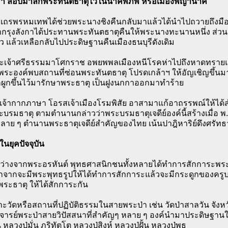
า ลอบมาลักพระทันตธาตุไว้ในนาคพิภพ หรือเมืองพญานาค
ถรพรหมเทพได้ช่วยพระนางชิงคืนกลับมาแล้วได้นำไปถวายถึงมือเจ
้ากรุงลังกาได้ประทานพระทันตธาตุคืนให้พระนางทะนานหนึ่ง ส่วนห
ว แล้วเหลือกลับไปประดิษฐานคืนเมืองธนบุรีดังเดิม
ระเจ้าศรีธรรมมาโศกราช อพยพพลเมืองหนีโรคห่าไปถึงหาดทรายแ
ระองค์พบสถานที่ซ่อนพระทันตธาตุ โปรดเกล้าฯ ให้อัญเชิญขึ้นมา แต
ูกผูกขึ้นไว้มารักษาพระธาตุ เป็นฝูงนกกาออกมาทำร้าย
เจ้ากากภาษา โอรสเจ้าเมืองโรมพิสัย อาสามาแก้อาถรรพณ์ให้ได้สำเ
บรมธาตุ ตามตำนานกล่าวว่าพระบรมธาตุเจดีย์องค์นี้สร้างเมื่อ พ.
หลาย ๆ ตำนานพระธาตุเจดีย์สำคัญของไทย เน้นปาฎิหาริย์ดึงศรัท
นยุคปัจจุบัน
ม่ว่างจากพระอรหันต์ พุทธศาสนิกชนทั้งหลายได้ทำการสักการะพระ
อกจากจะมีพระพุทธรูปให้ได้ทำการสักการะแล้วจะมีกระดูกของครูบาอ
 พระธาตุ ให้ได้สักการะกัน
ะวัดหรือสถานที่ปฏิบัติธรรมในสายพระป่า เช่น วัดป่าสาลวัน จัง
จารย์พระป่าสายวิปัสสนาที่สำคัญๆ หลาย ๆ องค์นำมาประดิษฐาน
 หลวงปู่มั่น ภูริทัตโต หลวงปู่สิงห์ หลวงปู่ฝั้น หลวงปู่พุธ