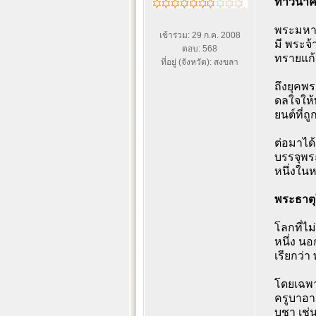
ท้าวนาค
พระมหาเ
เข้าร่วม: 29 ก.ค. 2008
มี พระจ
ตอบ: 568
ทรายแก้
ที่อยู่ (จังหวัด): สงขลา
ถึงยุคพ
ดลใจให้พ
ยนต์ที่ถ
ต่อมาได้
บรรจุพระ
หนึ่งใน
พระธาตุใ
โลกที่ไ
หนึ่ง น
เรียกว่า
โดยเฉพา
ครูบาอา
บูชา เช่น