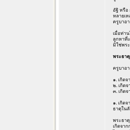
อัฐิ หรื
หลายเหล่
ครูบาอา
เมื่อท่า
ลูกหาที่
มิใช่พระ
พระธาตุเ
ครูบาอาจ
๑. เกิดจ
๒. เกิดจ
๓. เกิด
๑. เกิดจ
ธาตุในลั
พระธาตุ
เกิดจาก