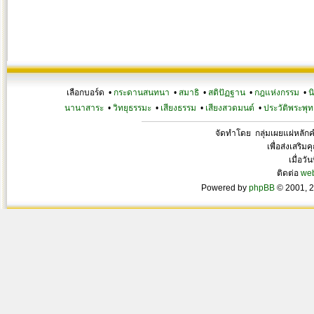
เลือกบอร์ด •
กระดานสนทนา
•
สมาธิ
•
สติปัฏฐาน
•
กฎแห่งกรรม
•
น
นานาสาระ
•
วิทยุธรรมะ
•
เสียงธรรม
•
เสียงสวดมนต์
•
ประวัติพระพุท
จัดทำโดย กลุ่มเผยแผ่หลั
เพื่อส่งเสริ
เมื่อวั
ติดต่อ
we
Powered by
phpBB
© 2001, 2