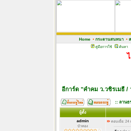
Home
•
กระดานสนทนา
•
ส
คู่มือการใช้
ค้นหา
ไ
อีการ์ด "คำคม ว.วชิรเมธี 
:: ลานธร
ผู้ตั้ง
admin
ตอบเมื่อ: 24
บัวทอง