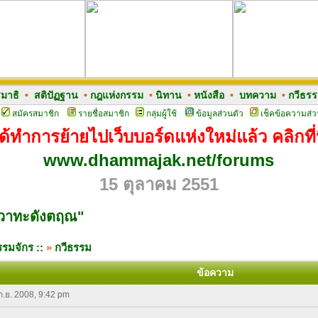
มาธิ
•
สติปัฏฐาน
•
กฎแห่งกรรม
•
นิทาน
•
หนังสือ
•
บทความ
•
กวีธร
สมัครสมาชิก
รายชื่อสมาชิก
กลุ่มผู้ใช้
ข้อมูลส่วนตัว
เช็คข้อความส่ว
ด้ทำการย้ายไปเว็บบอร์ดแห่งใหม่แล้ว คลิกที่น
www.dhammajak.net/forums
15 ตุลาคม 2551
/ วาทะดังตฤณ"
รมจักร ::
»
กวีธรรม
ข้อความ
 ก.ย. 2008, 9:42 pm