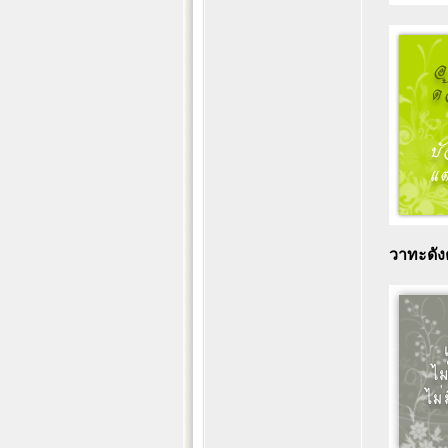
วาทะดั