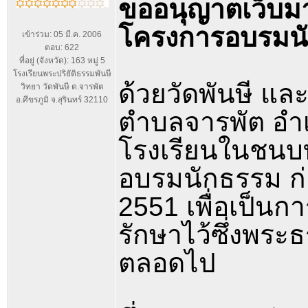
ขออนุญาตเว็บม
โครงการอบรมน
เข้าร่วม: 05 มี.ค. 2006
ตอบ: 622
ที่อยู่ (จังหวัด): 163 หมู่ 5
โรงเรียนพระปริยัติธรรมพันษี
ด้วยวัดพันษี แล
วิทยา วัดพันษี ต.จารพัต
อ.ศีขรภูมิ จ.สุรินทร์ 32110
ตำบลจารพัต อำเภ
โรงเรียนในชนบท
อบรมนักธรรม ก
2551 เพื่อเป็นกา
รักษาไว้ซึ่งพร
ตลอดไป