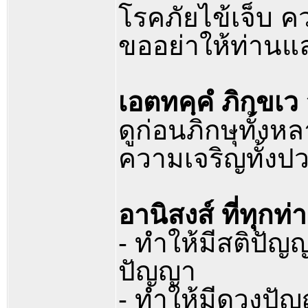
โรคภัยไข้เจ็บ 
ขออย่าให้ท่าน
เอตทคฺคํ ภิกฺขเว 
ดูก่อนภิกษุทั้ง
ความเจริญทั้งป
อานิสงส์ ที่ทุกท่
- ทำให้มีสติปั
ปัญญา
- ทำให้มีดวงป