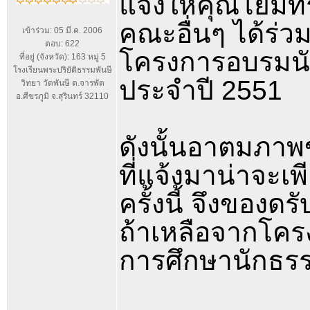
แจ้งให้คุณโยมท
คณะอื่นๆ ได้ร่
เข้าร่วม: 05 มี.ค. 2006
ตอบ: 622
โครงการอบรมน
ที่อยู่ (จังหวัด): 163 หมู่ 5
โรงเรียนพระปริยัติธรรมพันษี
ประจำปี 2551
วิทยา วัดพันษี ต.จารพัต
อ.ศีขรภูมิ จ.สุรินทร์ 32110
ดังนั้นอาตมภา
ที่แจ้งมาน่าจะ
ครั้งนี้ จึงของ
ถ้าเหลือจากโคร
การศึกษานักธรร