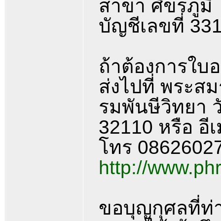
สาขา ศีขรภูมิ
บัญชีเลขที่ 3
ถ้าต้องการใบอน
ส่งไปที่ พระส
รมพันษีวิทยา วั
32110 หรือ อีเ
โทร 08626027
http://www.p
ขอบุญกุศลที่ท่