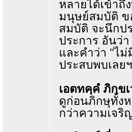
หลายได้เข้าถึง
มนุษย์สมบัติ ข
สมบัติ จะนึกป
ประการ อันว่า
และคำว่า "ไม่
ประสบพบเลย
เอตทคฺคํ ภิกฺขเ
ดูก่อนภิกษุทั
กว่าความเจริญ