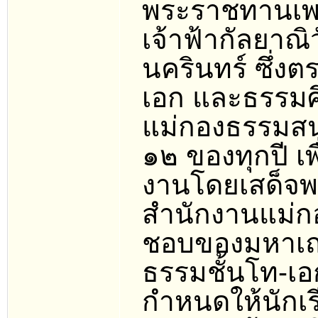
พระราชทานเพล
เจ้าฟ้ากัลยา
นครินทร์ ซึ่ง
เอก และธรรมศ
แม่กองธรรมสนา
๑๒ ของทุกปี เพ
งานโดยเสด็จพ
สำนักงานแม่
ชอบของมหาเถ
ธรรมชั้นโท-เ
กำหนดให้นักเ