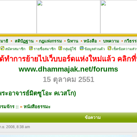
มาธิ
•
สติปัฏฐาน
•
กฎแห่งกรรม
•
นิทาน
•
หนังสือ
•
บทความ
•
กวีธร
สมัครสมาชิก
รายชื่อสมาชิก
กลุ่มผู้ใช้
ข้อมูลส่วนตัว
เช็คข้อความส่ว
ด้ทำการย้ายไปเว็บบอร์ดแห่งใหม่แล้ว คลิกที่น
www.dhammajak.net/forums
15 ตุลาคม 2551
 (พระอาจารย์มิตซูโอะ คเวสโก)
รมจักร ::
»
หนังสือธรรมะ
ข้อความ
 ก.ย. 2008, 8:38 am