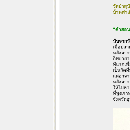
วัดป่าส
บ้านท่า
“คำสอนข
นับจากว
เมื่อปลา
หลังจาก
ก็พยายา
ทีแรกเพื
เป็นวัดท
แต่อาจาร
หลังจาก
ให้ไปหา
ที่พูดภา
จังหวัดอ