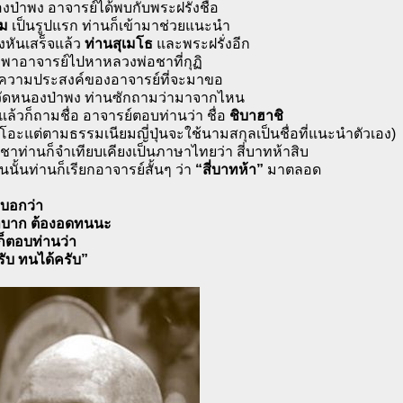
องป่าพง อาจารย์ได้พบกับพระฝรั่งชื่อ
โม
เป็นรูปแรก ท่านก็เข้ามาช่วยแนะนำ
จังหันเสร็จแล้ว
ท่านสุเมโธ
และพระฝรั่งอีก
ก็พาอาจารย์ไปหาหลวงพ่อชาที่กุฏิ
กความประสงค์ของอาจารย์ที่จะมาขอ
ที่วัดหนองป่าพง ท่านซักถามว่ามาจากไหน
แล้วก็ถามชื่อ อาจารย์ตอบท่านว่า ชื่อ
ชิบาฮาชิ
ซูโอะแต่ตามธรรมเนียมญี่ปุ่นจะใช้นามสกุลเป็นชื่อที่แนะนำตัวเอง)
ชาท่านก็จำเทียบเคียงเป็นภาษาไทยว่า สี่บาทห้าสิบ
นนั้นท่านก็เรียกอาจารย์สั้นๆ ว่า
“สี่บาทห้า”
มาตลอด
บอกว่า
ี่ลำบาก ต้องอดทนนะ
ก็ตอบท่านว่า
ครับ ทนได้ครับ”