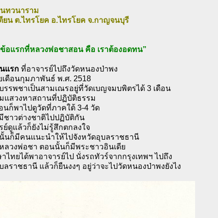
ุนันทวนาราม
เตียน ต.ไทรโยค อ.ไทรโยค จ.กาญจนบุรี
้อแรกที่หลวงพ่อชาสอน คือ เราต้องอดทน”
ันแรก
ที่อาจารย์ไปถึงวัดหนองป่าพง
ยเดือนกุมภาพันธ์ พ.ศ. 2518
บรรพชาเป็นสามเณรอยู่ที่วัดเบญจมบพิตรได้ 3 เดือน
มแสวงหาสถานที่ปฏิบัติธรรม
่อนก็พาไปดูวัดที่ภาคใต้ 3-4 วัด
ี่มีชาวต่างชาติไปปฏิบัติกัน
ย์ดูแล้วก็ยังไม่รู้สึกตกลงใจ
นั้นก็มีคนแนะนำให้ไปจังหวัดอุบลราชธานี
หลวงพ่อชา ตอนนั้นก็มีพระชาวอินเดีย
ษาไทยได้พาอาจารย์ไป นั่งรถทัวร์จากกรุงเทพฯ ไปถึง
ุบลราชธานี แล้วก็ยืนงงๆ อยู่ว่าจะไปวัดหนองป่าพงยังไง