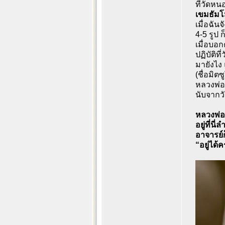
ที่วัดหน
เขมธัม
เมื่อฉัน
4-5 รูป 
เมื่อบอ
ปฏิบัติ
มายังไง 
(ชื่อมิต
หลวงพ่อ
นับจากวั
หลวงพ่อ
อยู่ที่น
อาจารย์
“อยู่ได้