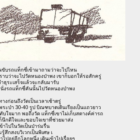
นขับรถแท็กซี่เข้ามาถามว่าจะไปไหน
าบว่าจะไปวัดหนองป่าพง เขาก็บอกให้รอสักครู่
ทำธุระเสร็จแล้วจะกลับมารับ
ก็นั่งรถแท็กซี่คันนั้นไปวัดหนองป่าพง
างก่อนถึงวัดเป็นเวลาเช้าตรู่
พระป่า 30-40 รูป บิณฑบาตเดินเรียงเป็นแถวยาว
ะทับใจมาก พอถึงวัด แท็กซี่เขาไม่เก็บสตางค์ค่ารถ
ก็นึกดีใจและขอบใจเขาที่ช่วยมาส่ง
เข้าไปในวัดเป็นป่าร่มรื่น
รู้สึกสงบวิเวกเป็นพิเศษ เ
าไปอยู่อีกโลกหนึ่ง เดินเข้าไปเรื่อยๆ