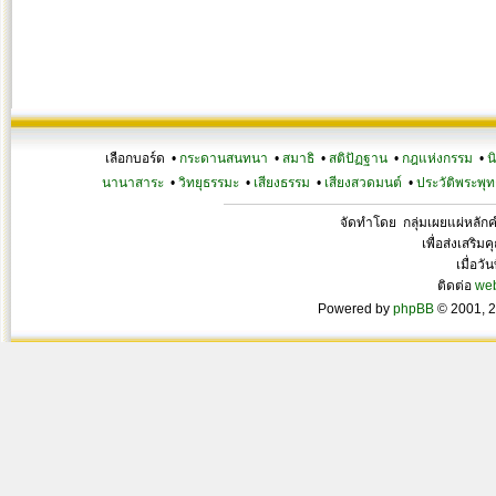
เลือกบอร์ด •
กระดานสนทนา
•
สมาธิ
•
สติปัฏฐาน
•
กฎแห่งกรรม
•
น
นานาสาระ
•
วิทยุธรรมะ
•
เสียงธรรม
•
เสียงสวดมนต์
•
ประวัติพระพุท
จัดทำโดย กลุ่มเผยแผ่หลั
เพื่อส่งเสริ
เมื่อวั
ติดต่อ
we
Powered by
phpBB
© 2001, 2