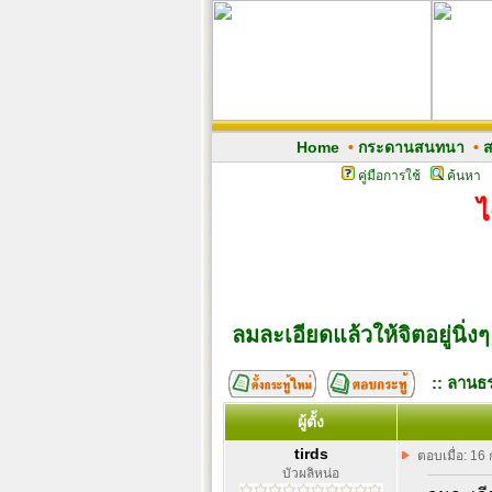
Home
•
กระดานสนทนา
•
ส
คู่มือการใช้
ค้นหา
ไ
ลมละเอียดแล้วให้จิตอยู่นิ่ง
:: ลานธร
ผู้ตั้ง
tirds
ตอบเมื่อ: 16
บัวผลิหน่อ