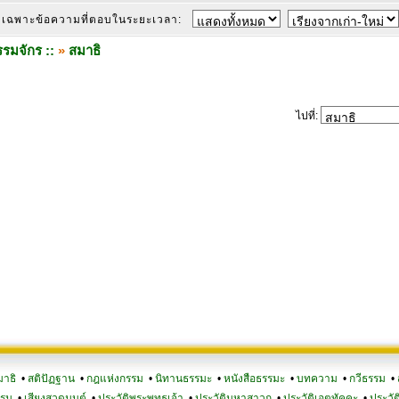
เฉพาะข้อความที่ตอบในระยะเวลา:
รมจักร ::
»
สมาธิ
ไปที่:
มาธิ
•
สติปัฏฐาน
•
กฎแห่งกรรม
•
นิทานธรรมะ
•
หนังสือธรรมะ
•
บทความ
•
กวีธรรม
•
รรม
•
เสียงสวดมนต์
•
ประวัติพระพุทธเจ้า
•
ประวัติมหาสาวก
•
ประวัติเอตทัคคะ
•
ประวัต