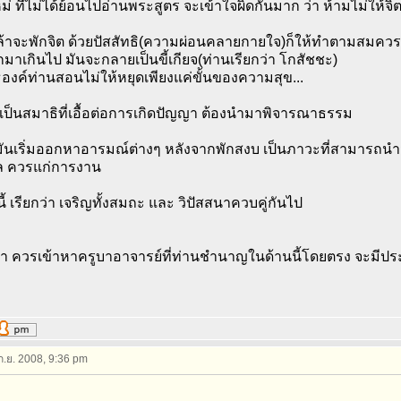
ม่ ที่ไม่ได้ย้อนไปอ่านพระสูตร จะเข้าใจผิดกันมาก ว่า ห้ามไม่ให้จิต
นล้าจะพักจิต ด้วยปัสสัทธิ(ความผ่อนคลายกายใจ)ก็ให้ทำตามสมควร
ักมาเกินไป มันจะกลายเป็นขี้เกียจ(ท่านเรียกว่า โกสัชชะ)
องค์ท่านสอนไม่ให้หยุดเพียงแค่ขั้นของความสุข...
เป็นสมาธิที่เอื้อต่อการเกิดปัญญา ต้องนำมาพิจารณาธรรม
มันเริ่มออกหาอารมณ์ต่างๆ หลังจากพักสงบ เป็นภาวะที่สามารถนำม
นวล ควรแก่การงาน
้ เรียกว่า เจริญทั้งสมถะ และ วิปัสสนาควบคู่กันไป
า ควรเข้าหาครูบาอาจารย์ที่ท่านชำนาญในด้านนี้โดยตรง จะมีปร
 ก.ย. 2008, 9:36 pm