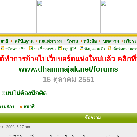
มาธิ
•
สติปัฏฐาน
•
กฎแห่งกรรม
•
นิทาน
•
หนังสือ
•
บทความ
•
กวีธร
สมัครสมาชิก
รายชื่อสมาชิก
กลุ่มผู้ใช้
ข้อมูลส่วนตัว
เช็คข้อความส่ว
ด้ทำการย้ายไปเว็บบอร์ดแห่งใหม่แล้ว คลิกที่น
www.dhammajak.net/forums
15 ตุลาคม 2551
ๆ แบบไม่ต้องนึกคิด
รมจักร ::
»
สมาธิ
ข้อความ
 ก.ย. 2008, 5:27 pm