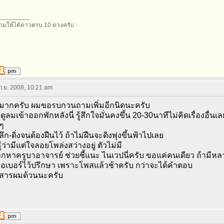
_________
มให้ได้ดาวครบ 10 ดวงครับ
 ก.ย. 2008, 10:21 am
ากครับ ผมขอรบกวนถามเพิ่มอีกนิดนะครับ
ยดูลมเข้าออกพักหลังนี่ รู้สึกใจมั่นคงขึ้น 20-30นาทีไม่คิดเรื่องอื่น
มๆ
ึก-ดิ่งจนต้องฝืนไว้ ถ้าไม่ฝืนจะดิงพุ่งขึ้นฟ้าไปเลย
้ว่ามีแต่ใจลอยโพล่งสว่างอยู่ ตัวไม่มี
กหาครูบาอาจารย์ ช่วยชี้แนะ ไนเวปนี่ครับ ขอแค่คนเดียว ถ้ามีห
เบอร์ไว้ปรึกษา เพราะโพสแล้วช้าครับ กว่าจะได้คำตอบ
งสารผมด้วนนะครับ