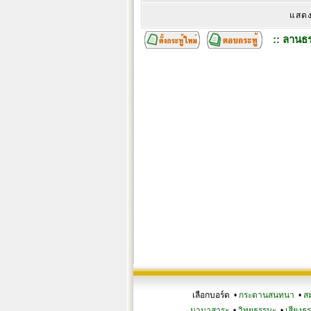
แสดง
:: ลานธร
เลือกบอร์ด •
กระดานสนทนา
•
ส
นานาสาระ
•
วิทยุธรรมะ
•
เสียงธ