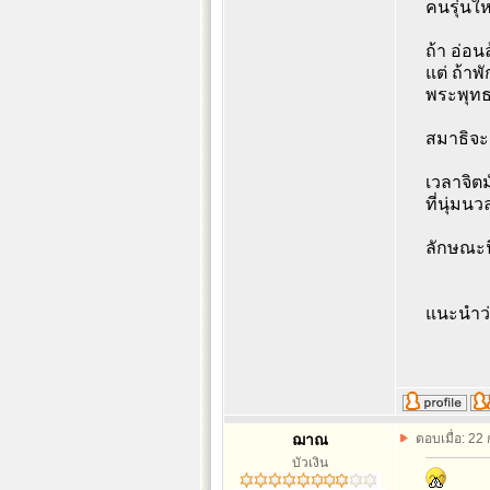
คนรุ่นให
ถ้า อ่อ
แต่ ถ้าพ
พระพุทธ
สมาธิจะ
เวลาจิต
ที่นุ่ม
ลักษณะนี
แนะนำว่
ฌาณ
ตอบเมื่อ: 22
บัวเงิน