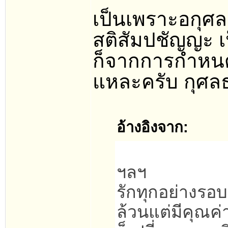
เป็นเพราะอกุศ
สติสัมปชัญญะ เ
ก็จากการกำหนด
แหละครับ กุศลธ
อ้างอิงจาก:
ฯลฯ
รักทุกอย่างรอบต
ล้วนแต่มีคุณค่