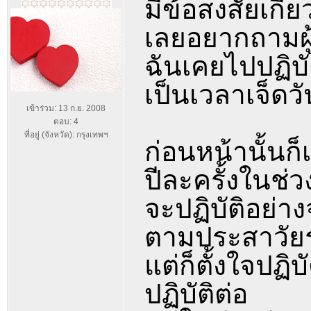
มีข้อสงสัยเกี่
เลยอยากถามผู้ร
ฉันเคยไปปฏิบั
เป็นเวลาเจ็ดวั
เข้าร่วม: 13 ก.ย. 2008
ตอบ: 4
ที่อยู่ (จังหวัด): กรุงเทพฯ
ก่อนหน้านั้นก
ปีละครั้งในช่ว
จะปฏิบัติอย่าง
ตามประสาวัยรุ่
แต่ก็ตั้งใจปฏิบ
ปฏิบัติต่อ