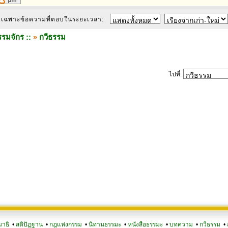
เฉพาะข้อความที่ตอบในระยะเวลา:
รมจักร ::
»
กวีธรรม
ไปที่:
มาธิ
•
สติปัฏฐาน
•
กฎแห่งกรรม
•
นิทานธรรมะ
•
หนังสือธรรมะ
•
บทความ
•
กวีธรรม
•