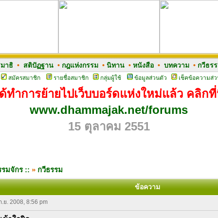
มาธิ
•
สติปัฏฐาน
•
กฎแห่งกรรม
•
นิทาน
•
หนังสือ
•
บทความ
•
กวีธร
สมัครสมาชิก
รายชื่อสมาชิก
กลุ่มผู้ใช้
ข้อมูลส่วนตัว
เช็คข้อความส่ว
ด้ทำการย้ายไปเว็บบอร์ดแห่งใหม่แล้ว คลิกที่น
www.dhammajak.net/forums
15 ตุลาคม 2551
รมจักร ::
»
กวีธรรม
ข้อความ
 ก.ย. 2008, 8:56 pm