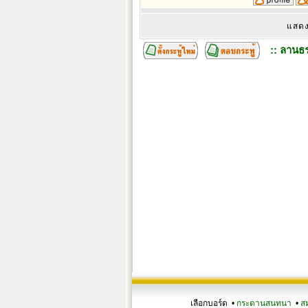
แสดง
:: ลานธร
เลือกบอร์ด •
กระดานสนทนา
•
ส