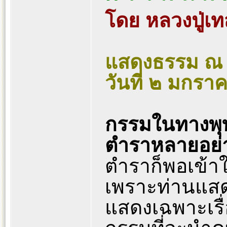
โดย หลวงปู่เทส
แสดงธรรม ณ 
วันที่ ๒ มกร
กรรมในทางพุ
ตำราหลายอย่
ตำราก็พอเข้า
เพราะท่านแสดง
แสดงเฉพาะเรื