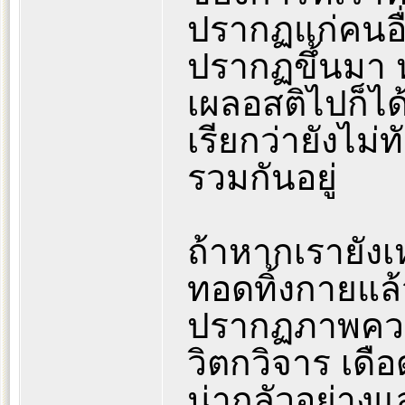
ปรากฏแก่คนอื่นท
ปรากฏขึ้นมา 
เผลอสติไปก็ได
เรียกว่ายังไม่
รวมกันอยู่
ถ้าหากเรายังเ
ทอดทิ้งกายแล้
ปรากฏภาพความช
วิตกวิจาร เดื
น่ากลัวอย่าง