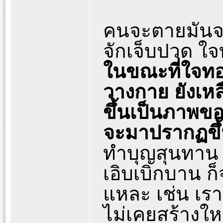
คนจะตายมันจะต
จักเจ็บปวด ใ
ในขณะที่ใจทอ
วางกาย ยังเหล
ขึ้นเป็นภาพข
จะมาปรากฏขึ
ทำบุญสุนทาน 
เอิบเบิกบาน ก
แหละ เช่น เรา
ไม่เคยสร้างใ