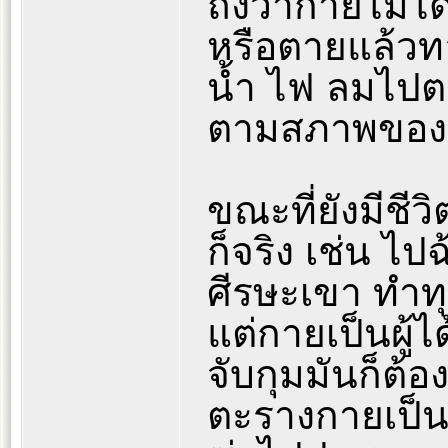
ถึงว่ากายไม่ไ
หรือตายแล้วทอ
น้ำ ไฟ ลมไปต
ตามสภาพของมัน
ขณะที่ยังมีชีว
ก็จริง เช่น ไ
ศีรษะเขา ทำท
แต่กายเป็นผู้ไ
จับกุมมันก็ต้อ
ตะรางกายเป็นผ