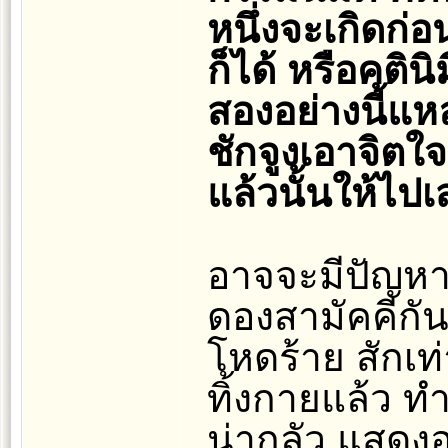
หนึ่งจะเกิดก่อ
ก็ได้ หรือคตินิม
สองอย่างนี้แห
ชักจูงเอาจิตใ
แล้วนั้นให้ไป
อาจจะมีปัญหาถ
ดองสามัคคีกัน
โหดร้าย สักเท่
ทิ้งกายแล้ว ท
น่ากลัว แสดงอ