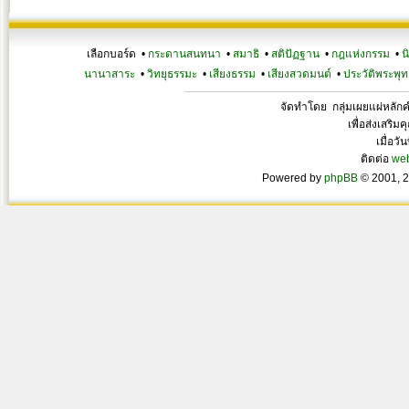
เลือกบอร์ด •
กระดานสนทนา
•
สมาธิ
•
สติปัฏฐาน
•
กฎแห่งกรรม
•
น
นานาสาระ
•
วิทยุธรรมะ
•
เสียงธรรม
•
เสียงสวดมนต์
•
ประวัติพระพุท
จัดทำโดย กลุ่มเผยแผ่หลั
เพื่อส่งเสริ
เมื่อวั
ติดต่อ
we
Powered by
phpBB
© 2001, 2