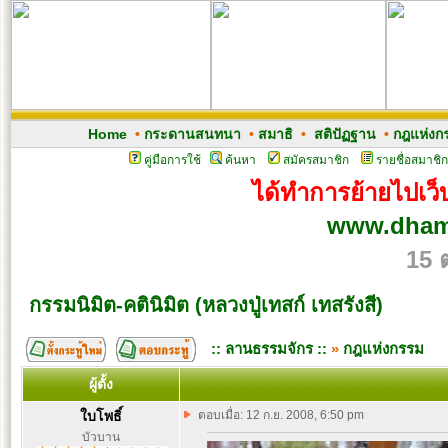
Home
•
กระดานสนทนา
•
สมาธิ
•
สติปัฏฐาน
•
กฎแห่งก
คู่มือการใช้
ค้นหา
สมัครสมาชิก
รายชื่อสมาชิก
ได้ทำการย้ายไปเว็บ
www.dham
15 
กรรมนิมิต-คตินิมิต (หลวงปู่เทสก์ เทสรังสี)
:: ลานธรรมจักร ::
»
กฎแห่งกรรม
ผู้ตั้ง
ใบโพธิ์
ตอบเมื่อ: 12 ก.ย. 2008, 6:50 pm
บัวบาน