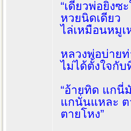
“เดี๋ยวพ่อยิงซ
หวยนิดเดียว
ไล่เหมือนหมู
หลวงพ่อบ่ายท
ไม่ได้ตั้งใจกับท
“อ้ายทิด แกนี่มัน
แกนั่นแหละ ตา
ตายโหง”