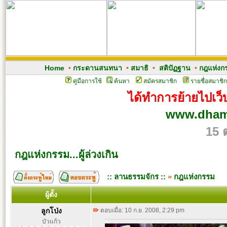
Home
•
กระดานสนทนา
•
สมาธิ
•
สติปัฏฐาน
•
กฎแห่งก
คู่มือการใช้
ค้นหา
สมัครสมาชิก
รายชื่อสมาชิก
ได้ทำการย้ายไปเว็บ
www.dham
15 
กฎแห่งกรรม...ผู้ล่วงเกิน
:: ลานธรรมจักร ::
»
กฎแห่งกรรม
ผู้ตั้ง
ลูกโป่ง
ตอบเมื่อ: 10 ก.ย. 2008, 2:29 pm
บัวแก้ว