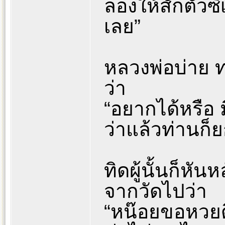
ลองให้สักตัวซี
เลย”
หลวงพ่อบ่าย ท่
ว่า
“อยากได้หรือ มี
ว่าแล้วท่านก็ย
ทิดผู้นั้นก็หั
จากวัดไปว่า
“หน๊อยขอหวยดี