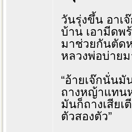
วันรุ่งขึ้น อา
บ้าน เอามีดพร
มาช่วยกันตัดห
หลวงพ่อบ่ายมาเ
“อ้ายเจ๊กนั่นม
ถางหญ้าแทน
มันก็ถางเสียเ
ตัวสองตัว”