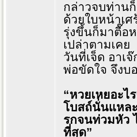
กล่าวจบท่านก็เ
ด้วยใบหน้าเศ
รุ่งขึ้นก็มาตื๊
เปล่าตามเคย
วันที่เจ็ด อาเ
พ่อขัดใจ จึงบ
“หวยเหยอะไรก
โบสถ์นั่นแหล
รกจนท่วมหัว ไ
ที่สุด”