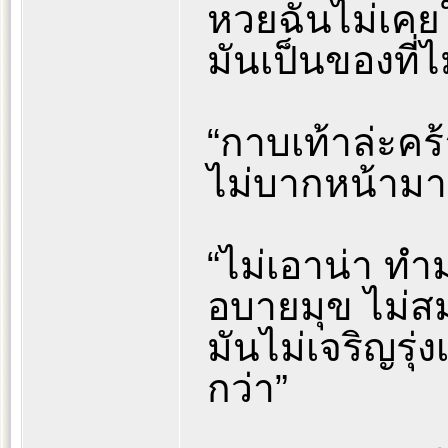
หวยฉันไม่เคยใ
มันเป็นของที่ไ
“กาบเท้าล่ะคร้
ไม่บากหน้ามา
“ไม่เอาน่า ทำ
อบายมุข ไม่ส
มันไม่เจริญรุ
กว่า”