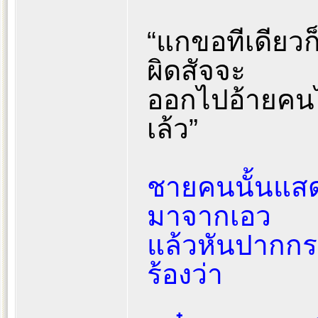
“แกขอทีเดียว
ผิดสัจจะ
ออกไปอ้ายคนไ
เล้ว”
ชายคนนั้นแสด
มาจากเอว
แล้วหันปากกร
ร้องว่า