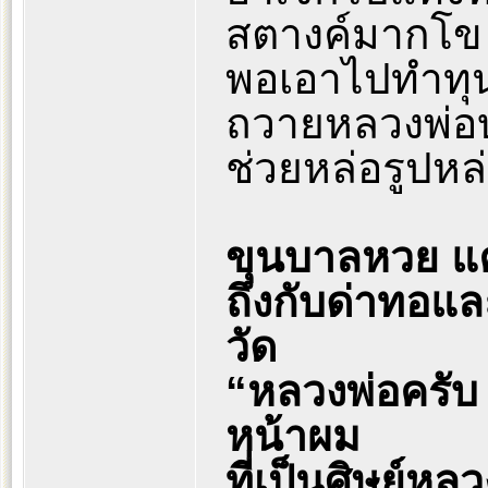
สตางค์มากโข
พอเอาไปทำทุน
ถวายหลวงพ่อบ
ช่วยหล่อรูปหล
ขุนบาลหวย แค
ถึงกับด่าทอแล
วัด
“หลวงพ่อครับ
หน้าผม
ที่เป็นศิษย์ห