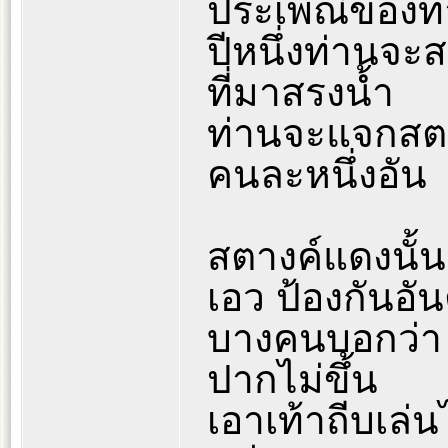
ประเพณีของท่
ปีหนึ่งท่านจะส
ที่มาสรงน้ำ
ท่านจะแจกสตา
คนละหนึ่งอัน
สตางค์แดงนั้
เอว ป้องกันอั
บางคนบอกว่า 
ปากไม่ขึ้น
เอาเท้าถีบเล่