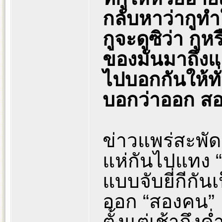
กลับหาว่ากูท
กูจะดูซิว่า กู
ของมันมาถึงแ
ไปบอกกันให้ทั่
บอกว่าออก ส
ข่าวแพร่สะพั
แห่กันไปแทง 
แบบจับยี่กีกั
ออก “สองคน”
ตั้งแต่เช้าถึงค่