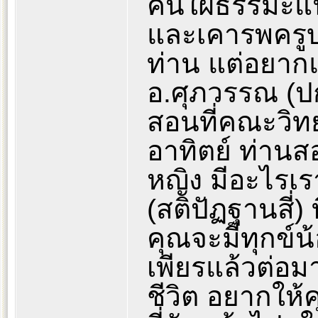
คนใฝ่ธรรมะแน่
และเคารพครู
ท่าน แต่อยาก
อ.ศุภวรรณ (ปกต
สอนที่คณะวิท
อาทิตย์ ท่านสอ
หญิง มีอะไรเรา
(สติปัฏฐานสี่)
คุณจะมีทุกข์น
เพียรแล้วต่อ
ชีวิต อยากให้