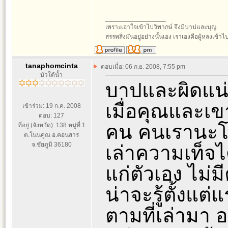
_________________
เพราะเอาใจเข้าไปวิพากษ์ จึงมีบาปและบุญ
สรรพสิ่งมันอยู่อย่างนั้นเอง เราเองคือผู้หลงเข้าไ
tanaphomcinta
ตอบเมื่อ: 06 ก.ย. 2008, 7:55 pm
บัวใต้น้ำ
บาปและผิดแน่
เมื่อคุณและเข
เข้าร่วม: 19 ก.ค. 2008
ตอบ: 127
คน คนเรานะโด
ที่อยู่ (จังหวัด): 138 หมู่ที่ 1
ต.โนนคูณ อ.คอนสาร
จ.ชัยภูมิ 36180
เล่าความเท็จได
แก่ตัวเอง ไม่
น่าจะรู้ตั้งแต่
ตามที่เล่ามา 