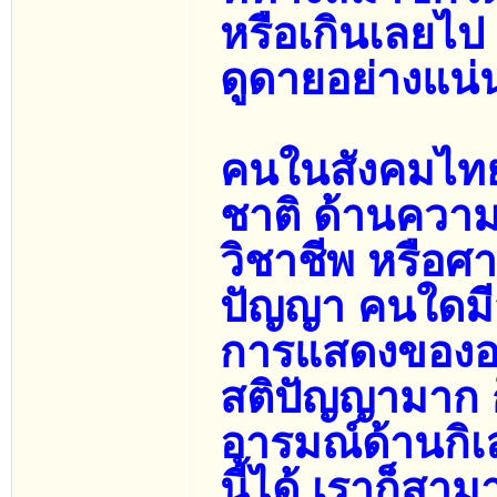
หรือเกินเลยไป
ดูดายอย่างแน
คนในสังคมไทย
ชาติ ด้านความ
วิชาชีพ หรือศา
ปัญญา คนใดมี
การแสดงของอา
สติปัญญามาก
อารมณ์ด้านกิเ
นี้ได้ เราก็สา