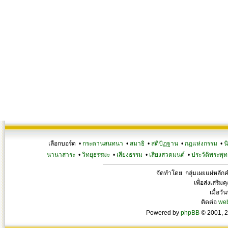
เลือกบอร์ด •
กระดานสนทนา
•
สมาธิ
•
สติปัฏฐาน
•
กฎแห่งกรรม
•
น
นานาสาระ
•
วิทยุธรรมะ
•
เสียงธรรม
•
เสียงสวดมนต์
•
ประวัติพระพุท
จัดทำโดย กลุ่มเผยแผ่หลั
เพื่อส่งเสริ
เมื่อวั
ติดต่อ
we
Powered by
phpBB
© 2001, 2