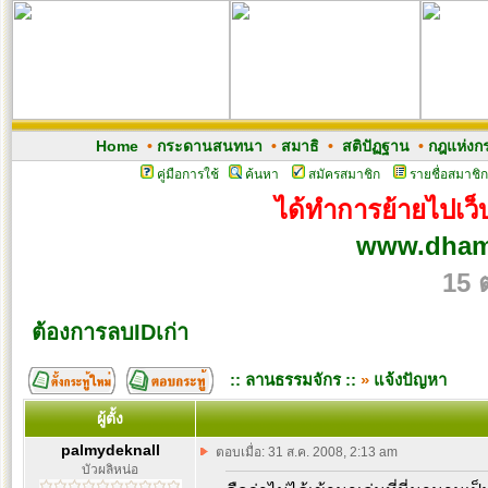
Home
•
กระดานสนทนา
•
สมาธิ
•
สติปัฏฐาน
•
กฎแห่งก
คู่มือการใช้
ค้นหา
สมัครสมาชิก
รายชื่อสมาชิก
ได้ทำการย้ายไปเว็บ
www.dham
15 
ต้องการลบIDเก่า
:: ลานธรรมจักร ::
»
แจ้งปัญหา
ผู้ตั้ง
palmydeknall
ตอบเมื่อ: 31 ส.ค. 2008, 2:13 am
บัวผลิหน่อ