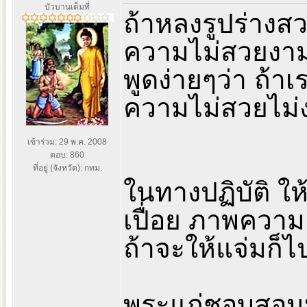
บัวบานเต็มที่
ถ้าหลงรูปร่างส
ความไม่สวยงามข
พูดง่ายๆว่า ถ้า
ความไม่สวยไม่
เข้าร่วม: 29 พ.ค. 2008
ตอบ: 860
ที่อยู่ (จังหวัด): กทม.
ในทางปฏิบัติ ใ
เปื่อย ภาพควา
ถ้าจะให้แจ่มก็ไ
พระแก่ชอบสอนพ