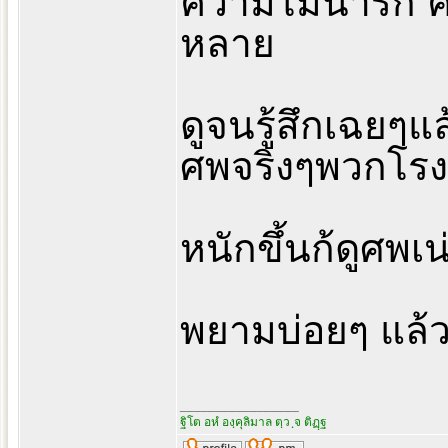
ความไม่น่ารัก ค
หลาย
ดูจนรู้สึกเฉยๆแล้
ศพจริงๆพวกโรงบ
หนักขึ้นก้ดูศพเน
พยามบ่อยๆ แล้
_________________
ฐิโต อหํ องฺคุลิมาล ตฺว ฺจ ติฏฺฐ