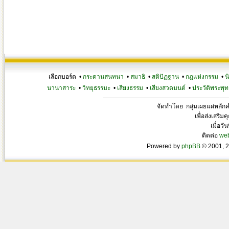
เลือกบอร์ด •
กระดานสนทนา
•
สมาธิ
•
สติปัฏฐาน
•
กฎแห่งกรรม
•
น
นานาสาระ
•
วิทยุธรรมะ
•
เสียงธรรม
•
เสียงสวดมนต์
•
ประวัติพระพุท
จัดทำโดย กลุ่มเผยแผ่หลั
เพื่อส่งเสริ
เมื่อวั
ติดต่อ
we
Powered by
phpBB
© 2001, 2