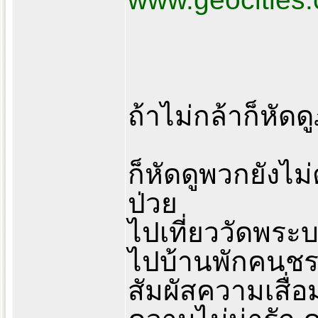
ถ้าไม่กล้าก็หั
ก็หัดดูพวกยังไ
ป่วย
ไปเที่ยววัดพระบ
ไปบ้านพักคนชร
สัมผัสความเสื่