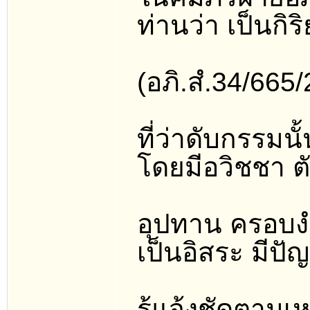
ท่านว่า เป็นกิร
(อภิ.สํ.34/665
ที่ว่าดับกรรมน
โดยมีอวิชชา 
อุปทาน ครอบงำห
เป็นอิสระ มีปั
รู้แจ้งชัดตามเ