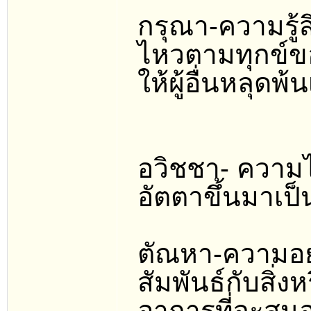
กรุณา-ความรู้
ไหวตามทุกข์ขอ
ให้ผู้อื่นหลุดพ้
อวิชชา- ความไม
อัตตาขึ้นมาเป็น
ตัณหา-ความอยา
สัมพันธ์กับสิ่
อาการที่จะส