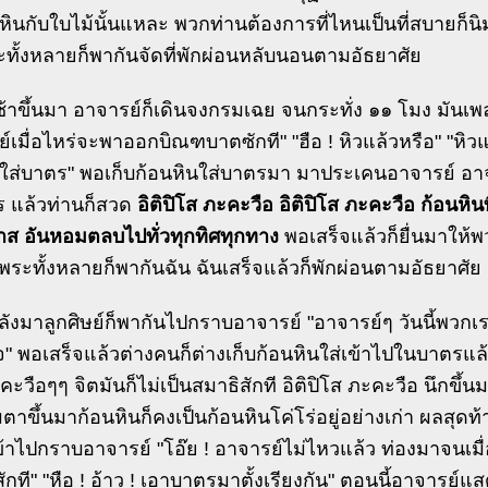
หินกับใบไม้นั้นแหละ พวกท่านต้องการที่ไหนเป็นที่สบายก็น
ทั้งหลายก็พากันจัดที่พักผ่อนหลับนอนตามอัธยาศัย
ช้าขึ้นมา อาจารย์ก็เดินจงกรมเฉย จนกระทั่ง ๑๑ โมง มัน
์เมื่อไหร่จะพาออกบิณฑบาตซักที" "ฮือ ! หิวแล้วหรือ" "หิวแล้ว
ใส่บาตร" พอเก็บก้อนหินใส่บาตรมา มาประเคนอาจารย์ อาจาร
 แล้วท่านก็สวด
อิติปิโส ภะคะวือ อิติปิโส ภะคะวือ ก้อนหิ
าส อันหอมตลบไปทั่วทุกทิศทุกทาง
พอเสร็จแล้วก็ยื่นมาให้พว
ี้พระทั้งหลายก็พากันฉัน ฉันเสร็จแล้วก็พักผ่อนตามอัธยาศัย
ลังมาลูกศิษย์ก็พากันไปกราบอาจารย์ "อาจารย์ๆ วันนี้พวก
" พอเสร็จแล้วต่างคนก็ต่างเก็บก้อนหินใส่เข้าไปในบาตรแล้
คะวือๆๆ จิตมันก็ไม่เป็นสมาธิสักที อิติปิโส ภะคะวือ นึกขึ้นม
ืมตาขึ้นมาก้อนหินก็คงเป็นก้อนหินโค่โร่อยู่อย่างเก่า ผลสุด
าไปกราบอาจารย์ "โอ๊ย ! อาจารย์ไม่ไหวแล้ว ท่องมาจนเมื่อ
กที" "หือ ! อ้าว ! เอาบาตรมาตั้งเรียงกัน" ตอนนี้อาจารย์แ