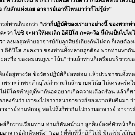
ล่ะ ควรแก้ใหม่ พวกเราไปค้นตำรับตำรากันหมดพระไตรปิฎกแ
 กันสักแห่งเลย อาจารย์เอาที่ไหนมาว่าก็ไม่รู้ล่ะ"
จารย์ท่านก็บอกว่า
"เราก็ปฏิบัติของเรามาอย่างนี้ ของพวกท่าน
คะวา ไปซิ จะมาให้ผมเลิก อิติปิโส ภะคะวือ นี้มันเป็นไปไม
ว"
ลงผลสุดท้ายอาจารย์กับลูกศิษย์เถียงกันไม่ตก ก็เลยต้อ
ถ้า อิติปิโส ภะคะวา ของท่านทั้งหลายถูกต้อง พวกท่านพากัน
ภะคะวือ ของผมบนภูเขาโน้น" ว่าแล้วท่านก็เตรียมบริขารข
ศิษย์อยู่ทางวัด ข้อวัตรปฏิบัติก็ย่อหย่อน แล้วประชาชนทั้งห
ส เพราะว่าพระภิกษุไม่สำรวมในสิกขาบทวินัย ไม่เคร่งครัดในข
ไม่มีใครทำบุญก็พากันอดอยากเกิดความเดือดร้อน แล้วก็พา
ตกลงกันว่า เราจะไปอาราธนาอาจารย์ของเรากลับคืนมา ว่า
่อาจารย์ท่านพักอยู่ พอไปถึงก็พากันไปกราบอาจารย์ อาจาร
กศิษย์ก็กราบเรียนท่าน ท่านก็หันหน้ามา ลูกศิษย์องค์หัวหน้า
อาจารย์สักคืนหนึ่ง" "เออ ! ที่พักที่นี้กุฏิก็ไม่มี มีแต่ร่มไม้