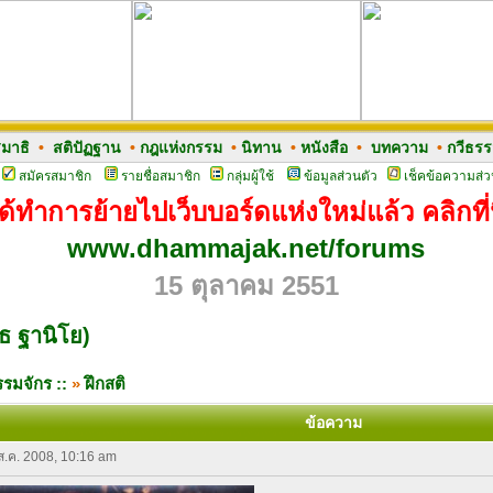
มาธิ
•
สติปัฏฐาน
•
กฎแห่งกรรม
•
นิทาน
•
หนังสือ
•
บทความ
•
กวีธร
สมัครสมาชิก
รายชื่อสมาชิก
กลุ่มผู้ใช้
ข้อมูลส่วนตัว
เช็คข้อความส่ว
ด้ทำการย้ายไปเว็บบอร์ดแห่งใหม่แล้ว คลิกที่น
www.dhammajak.net/forums
15 ตุลาคม 2551
ุธ ฐานิโย)
รมจักร ::
»
ฝึกสติ
ข้อความ
 ส.ค. 2008, 10:16 am