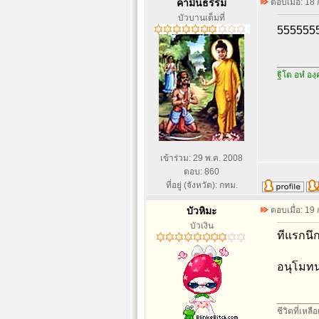
คามินธรรม
ตอบเมื่อ: 18
บัวบานเต็มที่
555555
________
ฐิโต อหํ องฺ
เข้าร่วม: 29 พ.ค. 2008
ตอบ: 860
ที่อยู่ (จังหวัด): กทม.
บัวหิมะ
ตอบเมื่อ: 19
บัวเงิน
ทีแรกนึก
อนุโมทน
________
ชีวิตที่เหลื