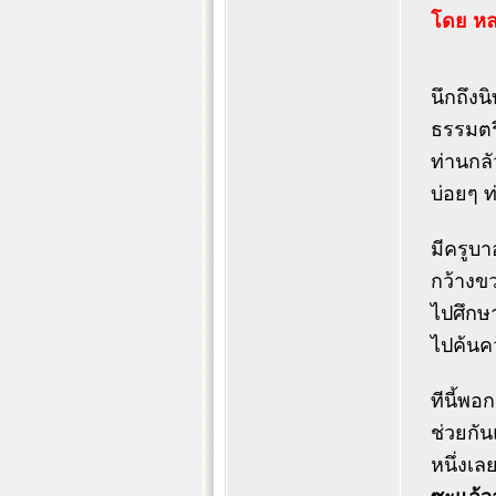
โดย หล
นึกถึง
ธรรมตรี
ท่านกลัว
บ่อยๆ ท
มีครูบา
กว้างขว
ไปศึกษา
ไปค้นคว
ทีนี้พอ
ช่วยกัน
หนึ่งเ