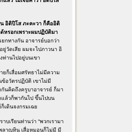
ล้ว ไม่เจอคำว่า อิติปิโส
 อิติปิโส ภะคะวา ก็คืออิติ
่ได้หรอกเพราะผมปฏิบัติมา
งแยกทางกัน อาจารย์บอกว่า
อยู่วัดเสีย ผมจะไปภาวนา อิ
องท่านไปอยู่บนเขา
ลายก็เสื่อมศรัทธาไม่มีความ
้อวัตรปฏิบัติ เขาไม่มี
กันคิดถึงครูบาอาจารย์ ก็มา
แล้วก็พากันไป ขึ้นไปบน
ย์ก็เดินจงกรมเฉย
ก็กราบเรียนท่านว่า "พวกเรามา
กับพลาญหิน เสื่อหมอนก็ไม่มี มี