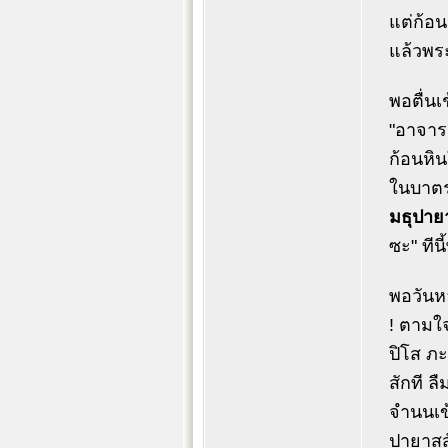
แต่ก้อน
แล้วพระ
พอตื่นเ
"อาจารย
ก้อนหิน
ในบาตร
มธุปาย
ซะ" ทีน
พอวันห
! ตามใจ
ปิโส ภะ
สักที ล
จำนนเข้
ปายาสสั