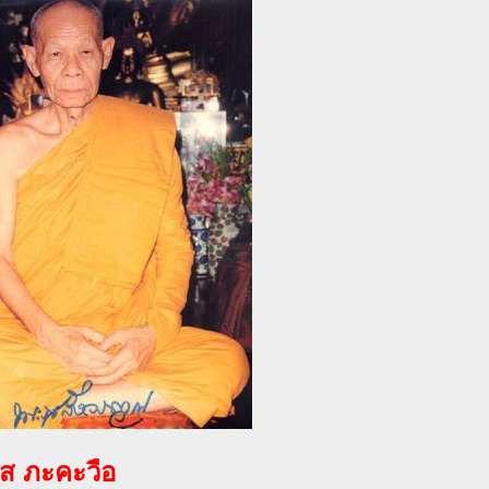
ิโส ภะคะวือ