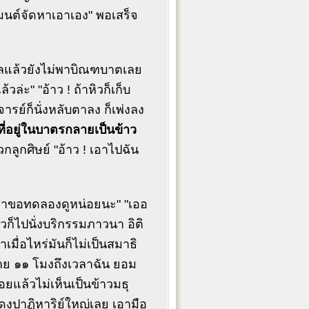
ิมนต์จัดหาเอาเอง" พอเสร็จ
เพลแล้วยังไม่พาบิณฑบาตเลย
ล่ะ" "อ้าว ! ถ้าหิวก็เก็บ
ย์ก็นั่งหลับตาลง ก็เพ่งลง
นที่อยู่ในบาตรกลายเป็นข้าว
กลูกศิษย์ "อ้าว ! เอาไปฉัน
เราขอทดลองดูหน่อยนะ" "เออ
วก็ไปนั่งบริกรรมภาวนา อิติ
าเมื่อไหร่มันก็ไม่เป็นสมาธิ
ท้าย ๑๑ โมงถึงเวลาฉัน ยอม
ยแล้วไม่เห็นเป็นข้าวมธุ
สดงปาฏิหาริย์ใหญ่เลย เอามือ