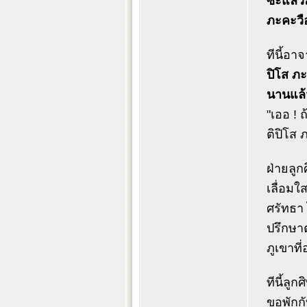
ซะแล้ว
ภะคะวือ
ทีนี้อา
ปิโส ภะ
นานแล้
"เออ ! 
ติปิโส 
ฝ่ายลูก
เลื่อมใ
ศรัทธา 
ปรึกษา
ภูเขาที
ทีนี้ลู
ขอพักกับ