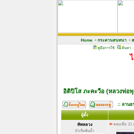
Home
•
กระดานสนทนา
•
ส
คู่มือการใช้
ค้นหา
ไ
อิติปิโส ภะคะวือ (หลวงพ่อพ
:: ลานธร
ผู้ตั้ง
ทัพหลวง
ตอบเมื่อ: 21
บัวเริ่มพ้นน้ำ