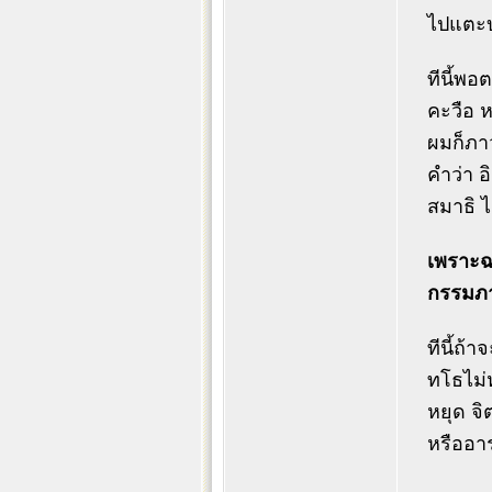
ไปแตะบ
ทีนี้พอ
คะวือ ห
ผมก็ภา
คำว่า อ
สมาธิ 
เพราะฉ
กรรมภาว
ทีนี้ถ้
ทโธไม่ห
หยุด จิ
หรืออา