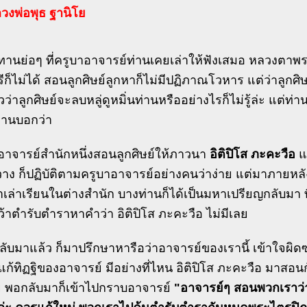
วงพ่อพุธ ฐานิโย
นิทานย่อๆ ที่ครูบาอาจารย์ท่านเคยเล่าให้ฟังเสมอ หลวงตา
ก็ไม่ได้ สอนลูกศิษย์ลูกหาก็ไม่มีปฏิภาณโวหาร แต่ว่าลูกศ
ว่าลูกศิษย์จะลบหลู่ดูหมิ่นท่านหรืออย่างไรก็ไม่รู้ล่ะ แต่ท่านก
่านบอกว่า
อาจารย์สำนักหนึ่งสอนลูกศิษย์ให้ภาวนา
อิติปิโส ภะคะวือ
แล
าง ก็ปฏิบัติตามครูบาอาจารย์อย่างคนว่าง่าย แต่มาภายหลังล
เล่าเรียนในต่างสำนัก บางท่านก็ได้เป็นมหาเปรียญกลับมา ที
้าตำรับตำราหาคำว่า อิติปิโส ภะคะวือ ไม่มีเลย
กลับมาแล้ว ก็มาปรึกษาหารือว่าอาจารย์ของเรานี้ เข้าใจผิ
แก้ทิฏฐิของอาจารย์ มีอย่างที่ไหน อิติปิโส ภะคะวือ มาสอน
ลย พอกลับมาก็เข้าไปกราบอาจารย์
"อาจารย์ๆ สอนพวกเราว่า 