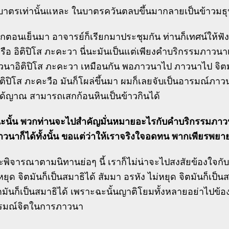
าตรเท่านั้นแหละ ในบาตรควันตลบขึ้นมากลายเป็นข้าวมธ
ตกตอนเย็นมา อาจารย์ก็เรียกมาประชุมกัน ท่านก็เทศน์ให้ฟัง
รือ อิติปิโส ภะคะวา นี่นะมันเป็นแต่เพียงคำบริกรรมภาวนาเท
วนาอิติปิโส ภะคะวา เหมือนกัน พอภาวนาไป ภาวนาไป จิตมั
ิติปิโส ภะคะวือ มันก็โผล่ขึ้นมา ผมก็เลยจับเป็นอารมณ์ภาวน
ได้ญาณ สามารถเสกก้อนหินเป็นข้าวกินได้
ะนั้น พวกท่านจะไปสำคัญมั่นหมายอะไรกับคำบริกรรมภา
นาก็ได้ทั้งนั้น ขอแต่ว่าให้เราจริงใจอดทน พากเพียรพยาย
าจะพิจารณาตามนิทานย่อๆ นี้ เราก็ไม่น่าจะไปสงสัยข้องใจ
ยุด จิตมันก็เป็นสมาธิได้ สัมมา อรหัง ไม่หยุด จิตมันก็เป็
ตมันก็เป็นสมาธิได้ เพราะฉะนั้นญาติโยมทั้งหลายอย่าไปข้
รมณ์จิตในการภาวนา