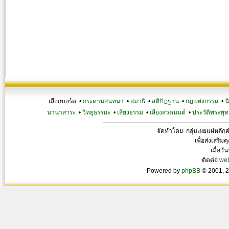
เลือกบอร์ด •
กระดานสนทนา
•
สมาธิ
•
สติปัฏฐาน
•
กฎแห่งกรรม
•
น
นานาสาระ
•
วิทยุธรรมะ
•
เสียงธรรม
•
เสียงสวดมนต์
•
ประวัติพระพุท
จัดทำโดย กลุ่มเผยแผ่หลั
เพื่อส่งเสริ
เมื่อวั
ติดต่อ
we
Powered by
phpBB
© 2001, 2