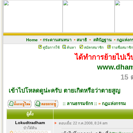
Home
•
กระดานสนทนา
•
สมาธิ
•
สติปัฏฐาน
•
กฎแห่งก
คู่มือการใช้
ค้นหา
สมัครสมาชิก
รายชื่อสมาชิก
ได้ทำการย้ายไปเว็บ
www.dham
15 
เข้าไปโหลดดูน่ะครับ ตายเกิดหรือว่าตายสูญ
:: ลานธรรมจักร ::
»
กฎแห่งกรรม
ผู้ตั้ง
Lokudtradham
ตอบเมื่อ: 22 ก.ค.2008, 8:24 am
บัวใต้ดิน