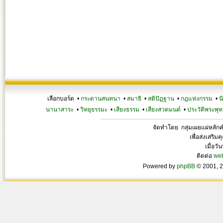
เลือกบอร์ด •
กระดานสนทนา
•
สมาธิ
•
สติปัฏฐาน
•
กฎแห่งกรรม
•
น
นานาสาระ
•
วิทยุธรรมะ
•
เสียงธรรม
•
เสียงสวดมนต์
•
ประวัติพระพุท
จัดทำโดย กลุ่มเผยแผ่หลั
เพื่อส่งเสริ
เมื่อวั
ติดต่อ
we
Powered by
phpBB
© 2001, 2