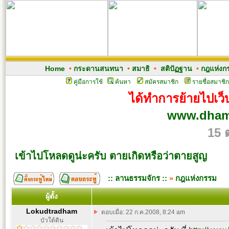
Home
•
กระดานสนทนา
•
สมาธิ
•
สติปัฏฐาน
•
กฎแห่งก
คู่มือการใช้
ค้นหา
สมัครสมาชิก
รายชื่อสมาชิก
ได้ทำการย้ายไปเว็บ
www.dham
15 
เข้าไปโหลดดูน่ะครับ ตายเกิดหรือว่าตายสูญ
:: ลานธรรมจักร ::
»
กฎแห่งกรรม
ผู้ตั้ง
Lokudtradham
ตอบเมื่อ: 22 ก.ค.2008, 8:24 am
บัวใต้ดิน