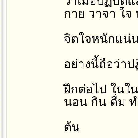
ว่าเมื่อปฏิบัติแ
กาย วาจา ใจ บ
จิตใจหนักแน่น
อย่างนี้ถือว่าป
ฝึกต่อไป ในในท
นอน กิน ดื่ม ท
ต้น