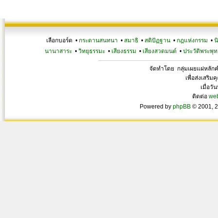
เลือกบอร์ด •
กระดานสนทนา
•
สมาธิ
•
สติปัฏฐาน
•
กฎแห่งกรรม
•
น
นานาสาระ
•
วิทยุธรรมะ
•
เสียงธรรม
•
เสียงสวดมนต์
•
ประวัติพระพุท
จัดทำโดย กลุ่มเผยแผ่หลั
เพื่อส่งเสริ
เมื่อวั
ติดต่อ
we
Powered by
phpBB
© 2001, 2