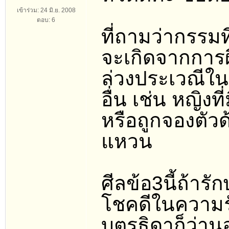
เข้าร่วม: 24 มิ.ย. 2008
ตอบ: 6
ที่ถามว่ากรรมที
จะเกิดจากการผ
ล่วงประเวณีใน
อื่น เช่น หญิงท
หรือถูกจองตัวด
แหวน
ศีลข้อ3นี้ถ้ารั
โชคดีในความรัก
บุตรธิดาก็ว่านอ