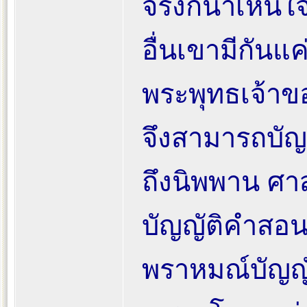
จริงก็น่าเห็
อื่นเขามีกันแ
พระพุทธเจ้าขอ
จึงสามารถบัญ
ถึงนิพพาน ศา
บัญญัติคำสอน
พราหมณ์บัญญั