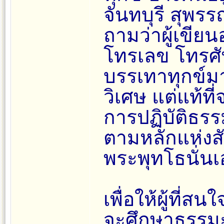
จันทบุรี สุพรร
ถามว่าผู้เขียน
โทรเลข โทรศ
บรรเทาทุกข์มา
วิเศษ แต่แท้ที
การปฏิบัติธรร
ตามหลักแห่งส
พระพุทโธนั่นเ
เพื่อให้ผู้ที่ส
จะศึกษาธรรมะข