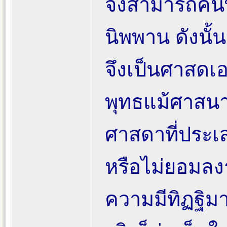
จึงสามารถค้น
นิพพาน ดังนั้
จึงเป็นศาสดเ
พุทธแม้ศาสนาอ
ศาสดาที่ประเสร
หรือไม่ยอมลง
ความมีทิฏฐิม