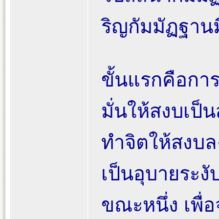
ริญกัมมัฏฐานมี
ขั้นแรกคือการ
มั่นให้สงบเป็น
ทำจิตให้สงบลง
เป็นอุบายระงั
ขณะหนึ่ง เพื่