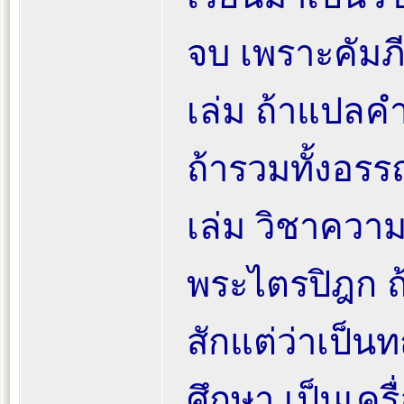
จบ เพราะคัมภี
เล่ม ถ้าแปลคำ
ถ้ารวมทั้งอรร
เล่ม วิชาความร
พระไตรปิฎก ถ
สักแต่ว่าเป็นท
ศึกษา เป็นเคร