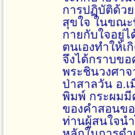
การปฏิบัติด้ว
สุขใจ ในขณะที
กายกับใจอยู่ไ
ตนเองทำให้เกิ
จึงได้กราบข
พระชินวงศาจาร
ป่าสาลวัน อ.เ
พิมพ์ กระผมมี
ของคำสอนของ
ท่านผู้สนใจนำ
หลักในการดำเ