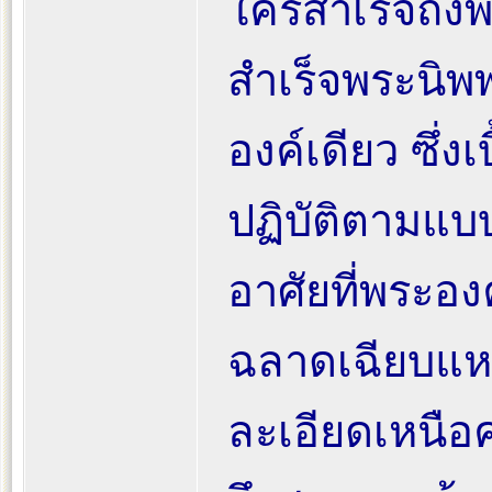
ใครสำเร็จถึง
สำเร็จพระนิพ
องค์เดียว ซึ่ง
ปฏิบัติตามแ
อาศัยที่พระอง
ฉลาดเฉียบแหลม
ละเอียดเหนือค