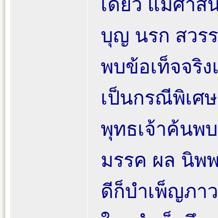
เดียว แม้ศาสน
บุญ นรก สวรร
พบข้อเท็จจริงเ
เป็นกรณีพิเศษ
พุทธเจ้าค้นพบ
มรรค ผล นิพ
ดีก็บำเพ็ญภาว