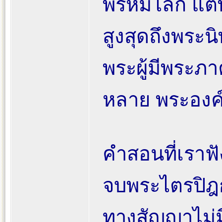
พรหมโลก แต่พ
สูงสุดถึงพระน
พระผู้มีพระภา
หลาย พระองค์
คำสอนที่เราฟั
จบพระไตรปิฎก
ทางสัญญาไม่มี