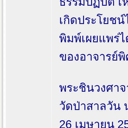
ธรรมปฏิบัติ เ
เกิดประโยชน์ไ
พิมพ์เผยแพร่
ของอาจารย์พิศ 
พระชินวงศาจา
วัดป่าสาลวัน
26 เมษายน 2