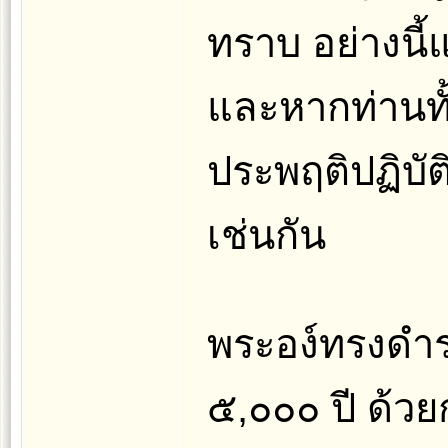
ทราบ อย่างนี้แ
และหากท่านท
ประพฤติปฏิบัติ
เช่นกัน
พระอง์ทรงดำร
๕,๐๐๐ ปี ด้ว