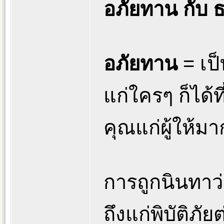
อภัยทาน กับ
อภัยทาน
= เป็
แก่ใครๆ ก็ได้ท
คุณแก่ผู้ให้มาก
การถูกนินทาว่า
ถึงแก่พิบัติภั