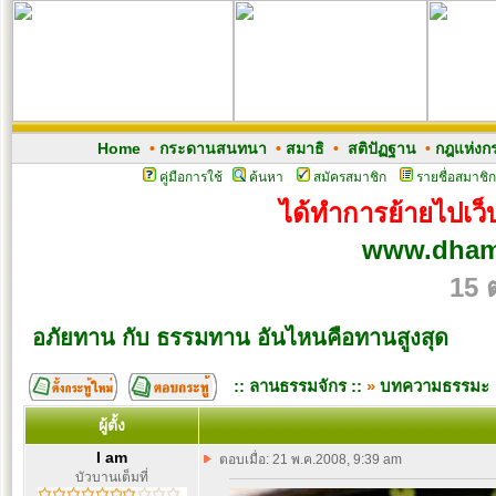
Home
•
กระดานสนทนา
•
สมาธิ
•
สติปัฏฐาน
•
กฎแห่งก
คู่มือการใช้
ค้นหา
สมัครสมาชิก
รายชื่อสมาชิก
ได้ทำการย้ายไปเว็บ
www.dham
15 
อภัยทาน กับ ธรรมทาน อันไหนคือทานสูงสุด
:: ลานธรรมจักร ::
»
บทความธรรมะ
ผู้ตั้ง
I am
ตอบเมื่อ: 21 พ.ค.2008, 9:39 am
บัวบานเต็มที่