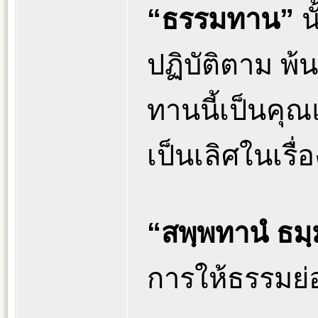
“ธรรมทาน”
นั
ปฏิบัติตาม พ้น
ทานนี้เป็นคุณแ
เป็นเลิศในเรื
“สพฺพทานํ ธมฺ
การให้ธรรมย่