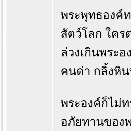
พระพุทธองค์ทร
สัตว์โลก ใคร
ล่วงเกินพระองค
คนด่า กลิ้งหิ
พระองค์ก็ไม่
อภัยทานของพร