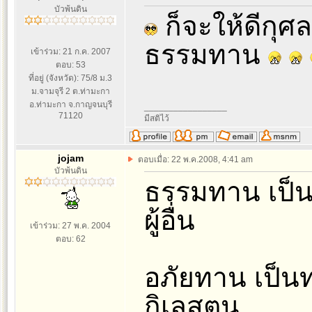
บัวพ้นดิน
ก็จะให้ดีกุศล
ธรรมทาน
เข้าร่วม: 21 ก.ค. 2007
ตอบ: 53
ที่อยู่ (จังหวัด): 75/8 ม.3
ม.จามจุรี 2 ต.ท่ามะกา
อ.ท่ามะกา จ.กาญจนบุรี
_________________
71120
มีสติไว้
jojam
ตอบเมื่อ: 22 พ.ค.2008, 4:41 am
บัวพ้นดิน
ธรรมทาน เป็น
ผู้อื่น
เข้าร่วม: 27 พ.ค. 2004
ตอบ: 62
อภัยทาน เป็
กิเลสตน