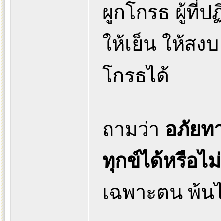
ผูกโกรธ ผู้ที
ให้เย็น ให้ส
โกรธได้
ถามว่า
อภัยทาน
ทุกข์ได้หรือไม
เฉพาะตน พ้นไ